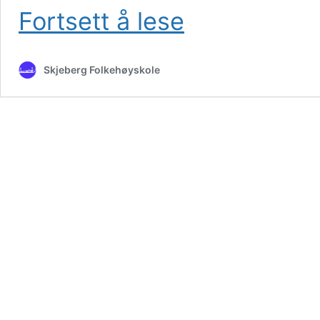
Et
Fortsett å lese
kapittel
i
livets
Skjeberg Folkehøyskole
lærebok