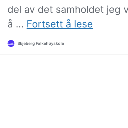
del av det samholdet jeg v
–
å …
Fortsett å lese
Jeg
har
aldri
Skjeberg Folkehøyskole
hatt
det
så
gøy
som
med
den
gjengen