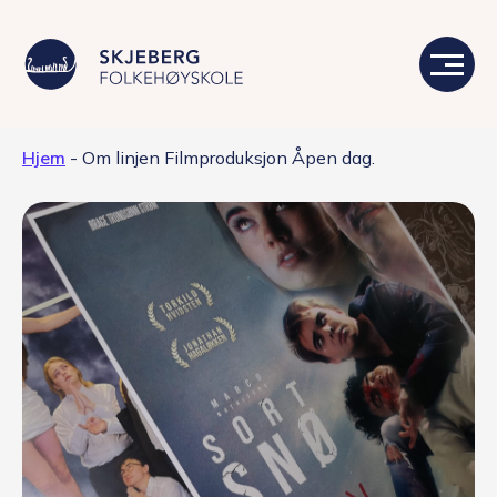
Hjem
-
Om linjen Filmproduksjon Åpen dag.
Våre linjer
Livet på skolen
Skolen
Kontakt
Valgfag
Siste nytt