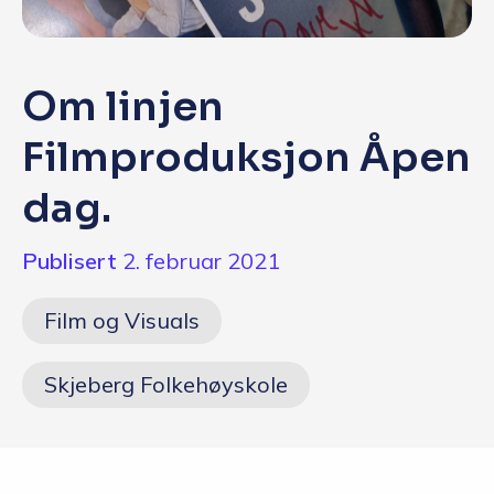
Q&A
Opptakskrav og priser
Om linjen
English
Filmproduksjon Åpen
dag.
Søk i dag
Publisert
2. februar 2021
Film og Visuals
Skjeberg Folkehøyskole