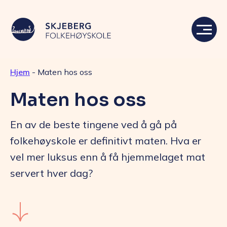
Hjem
-
Maten hos oss
Våre linjer
Maten hos oss
Livet på skolen
En av de beste tingene ved å gå på
Skolen
folkehøyskole er definitivt maten. Hva er
vel mer luksus enn å få hjemmelaget mat
Kontakt
servert hver dag?
Valgfag
Siste nytt