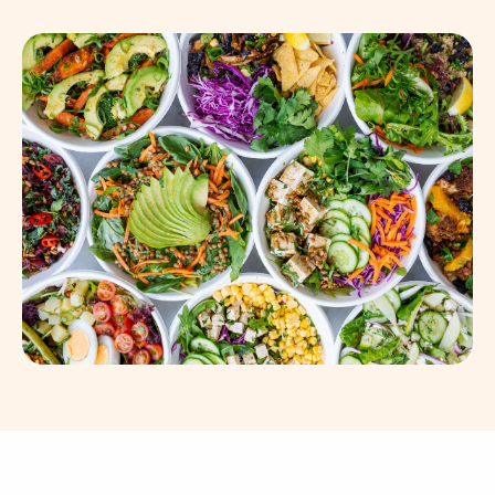
Q&A
Opptakskrav og priser
English
Søk i dag