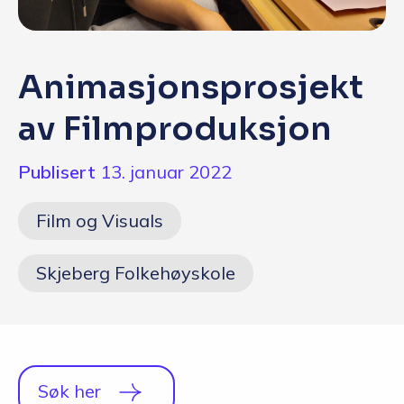
Q&A
Opptakskrav og priser
Animasjonsprosjekt
English
av Filmproduksjon
Publisert
13. januar 2022
Søk i dag
Film og Visuals
Skjeberg Folkehøyskole
Søk her