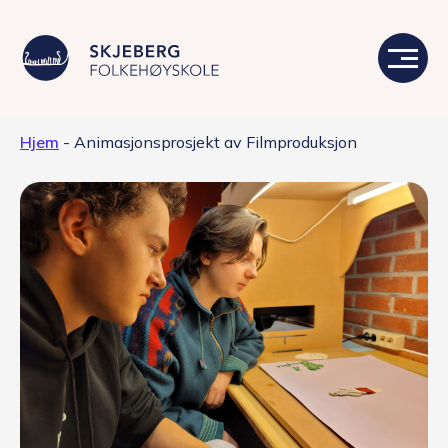
Hjem
-
Animasjonsprosjekt av Filmproduksjon
Våre linjer
Livet på skolen
Skolen
Kontakt
Valgfag
Siste nytt