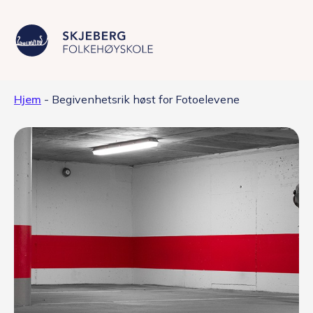
Hjem
-
Begivenhetsrik høst for Fotoelevene
Våre linjer
Livet på skolen
Skolen
Kontakt
Valgfag
Siste nytt