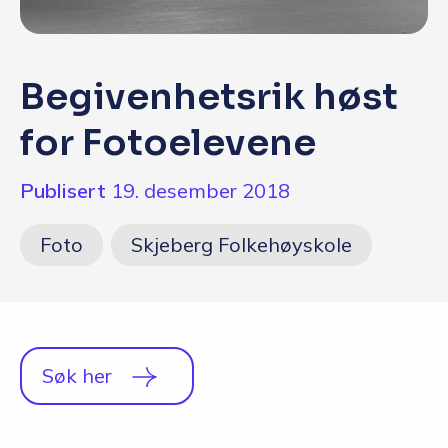
Q&A
Opptakskrav og priser
Begivenhetsrik høst
English
for Fotoelevene
Publisert
19. desember 2018
Foto
Skjeberg Folkehøyskole
Søk her