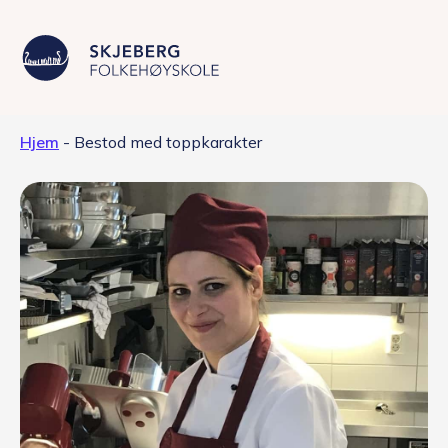
Hjem
-
Bestod med toppkarakter
Våre linjer
Livet på skolen
Skolen
Kontakt
Valgfag
Siste nytt