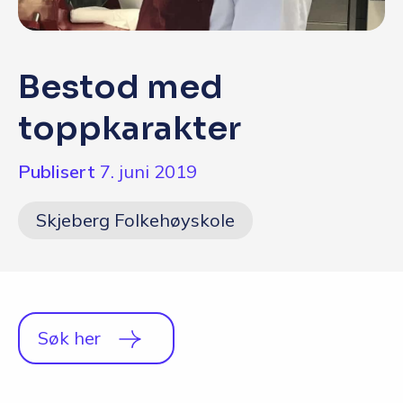
Q&A
Opptakskrav og priser
Bestod med
English
toppkarakter
Publisert
7. juni 2019
Skjeberg Folkehøyskole
Søk her