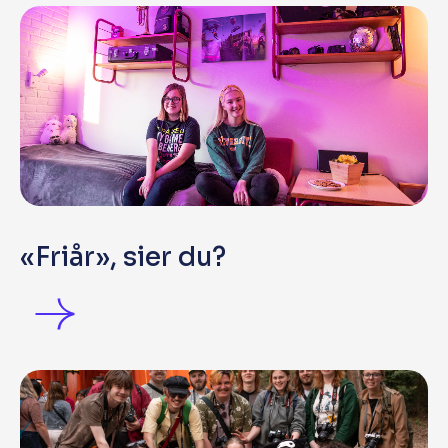
«Friår», sier du?