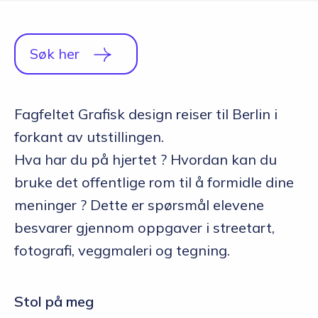
Q&A
Opptakskrav og priser
Søk her
English
Fagfeltet Grafisk design reiser til Berlin i
forkant av utstillingen.
Søk i dag
Hva har du på hjertet ? Hvordan kan du
bruke det offentlige rom til å formidle dine
meninger ? Dette er spørsmål elevene
besvarer gjennom oppgaver i streetart,
fotografi, veggmaleri og tegning.
Stol på meg