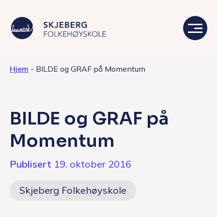
Hjem
-
BILDE og GRAF på Momentum
Våre linjer
Livet på skolen
BILDE og GRAF på
Skolen
Momentum
Kontakt
Publisert
19. oktober 2016
Valgfag
Skjeberg Folkehøyskole
Siste nytt