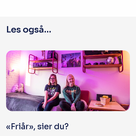
Les også...
«Friår», sier du?