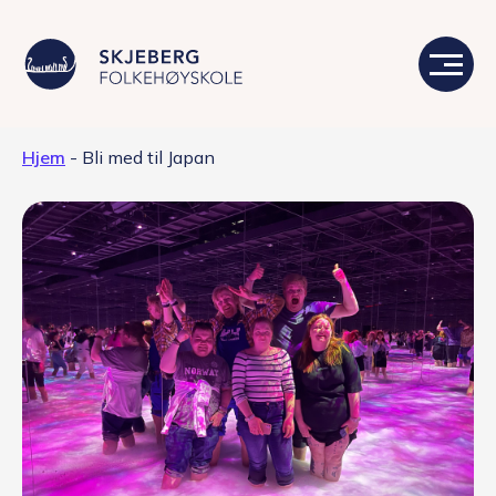
Hjem
-
Bli med til Japan
Våre linjer
Livet på skolen
Skolen
Kontakt
Valgfag
Siste nytt