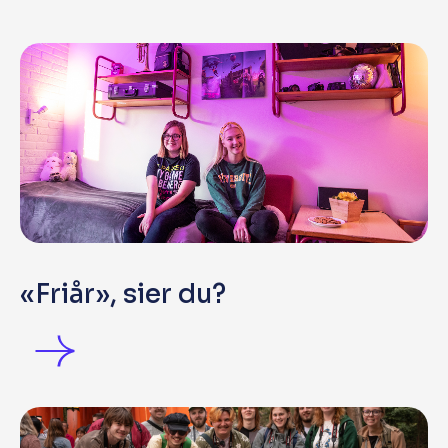
«Friår», sier du?