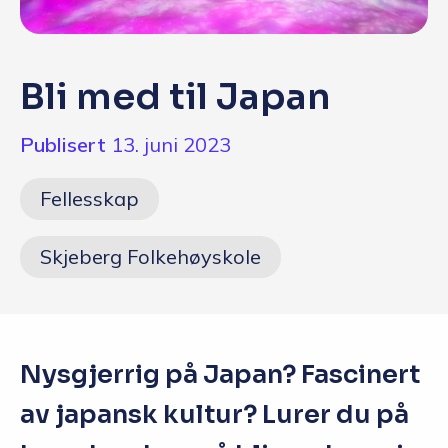
Q&A
Opptakskrav og priser
Bli med til Japan
English
Publisert
13. juni 2023
Søk i dag
Fellesskap
Skjeberg Folkehøyskole
Nysgjerrig på Japan? Fascinert
av japansk kultur? Lurer du på