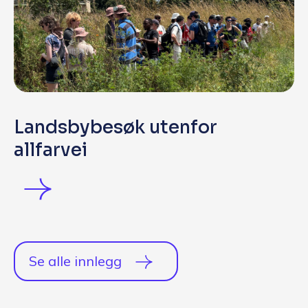
Landsbybesøk utenfor
allfarvei
Se alle innlegg