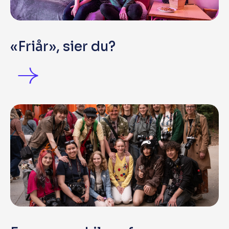
«Friår», sier du?