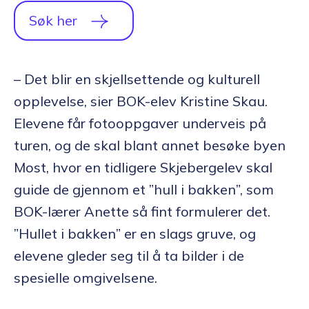
Q&A
Søk her
Opptakskrav og priser
– Det blir en skjellsettende og kulturell
English
opplevelse, sier BOK-elev Kristine Skau.
Elevene får fotooppgaver underveis på
Søk i dag
turen, og de skal blant annet besøke byen
Most, hvor en tidligere Skjebergelev skal
guide de gjennom et ”hull i bakken”, som
BOK-lærer Anette så fint formulerer det.
”Hullet i bakken” er en slags gruve, og
elevene gleder seg til å ta bilder i de
spesielle omgivelsene.