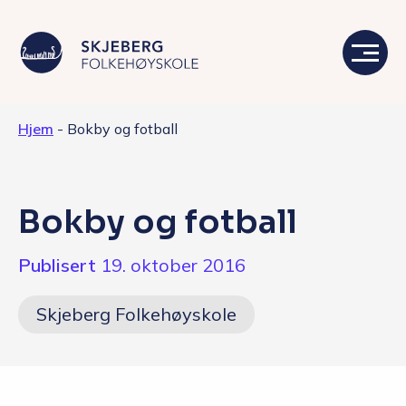
Hjem
-
Bokby og fotball
Våre linjer
Livet på skolen
Bokby og fotball
Skolen
Publisert
19. oktober 2016
Kontakt
Skjeberg Folkehøyskole
Valgfag
Siste nytt