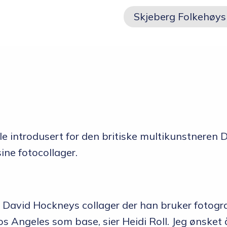
Skolen
Skjeberg Folkehøys
Om skolen
Radio Skjeberg
Beliggenhet
Tidligere elever
Verdigrunnlag og reglement
e introdusert for den britiske multikunstneren
sine fotocollager.
Kurs og utleie
Information in English
Miljøfyrtårn
v David Hockneys collager der han bruker fotograf
 Angeles som base, sier Heidi Roll. Jeg ønsket 
Personvern