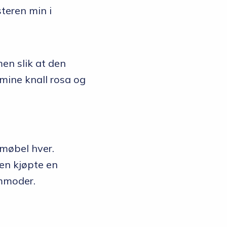
østeren min i
en slik at den
mine knall rosa og
 møbel hver.
ken kjøpte en
ommoder.