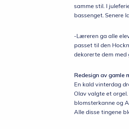
samme stil. I juleferi
bassenget. Senere la
-Læreren ga alle el
passet til den Hockn
dekorerte dem med ga
Redesign av gamle 
En kald vinterdag dr
Olav valgte et orgel
blomsterkanne og Ann
Alle disse tingene b