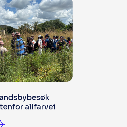
andsbybesøk
tenfor allfarvei