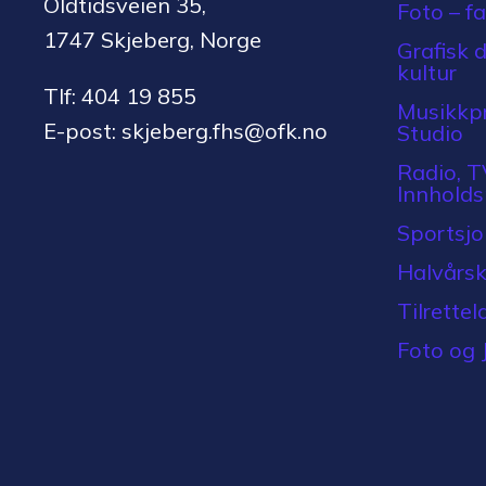
Oldtidsveien 35,
Foto – f
1747 Skjeberg, Norge
Grafisk 
kultur
Tlf: 404 19 855
Musikkpr
E-post: skjeberg.fhs@ofk.no
Studio
Radio, T
Innhold
Sportsjou
Halvårsk
Tilrettel
Foto og 