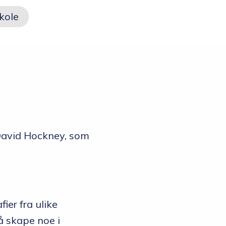
Opptakskrav og
kole
priser
Ansatte
 David Hockney, som
ier fra ulike
å skape noe i