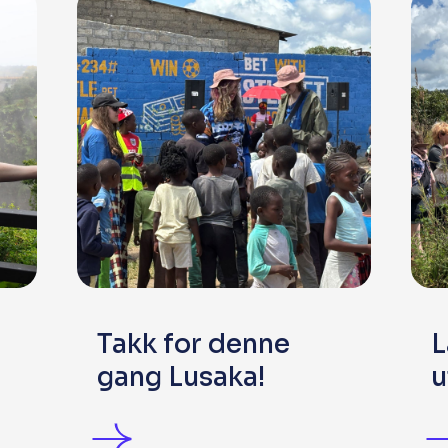
Takk for denne
L
gang Lusaka!
u