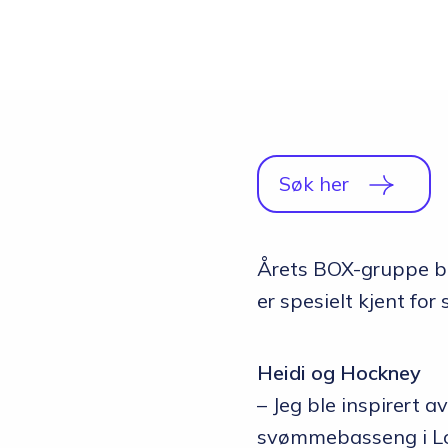
Studio
Radio, TV og Innholdsproduksjon
Sportsjournalistikk og idrett
Halvårskurs
Tilrettelagt linje
Søk her
Foto og Japan
Årets BOX-gruppe bl
er spesielt kjent for 
Heidi og Hockney
– Jeg ble inspirert a
svømmebasseng i Los