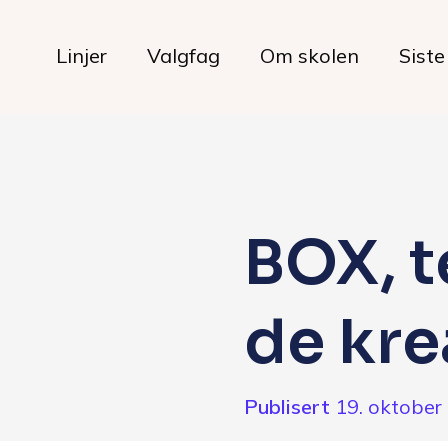
Linjer
Valgfag
Om skolen
Siste
Livet på skolen
BOX, t
Hverdagen
de kre
Maten hos oss
Her bor du
Publisert
19. oktober