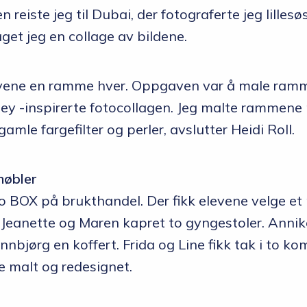
en reiste jeg til Dubai, der fotograferte jeg lilles
get jeg en collage av bildene.
evene en ramme hver. Oppgaven var å male ramm
ey -inspirerte fotocollagen. Jeg malte rammene 
mle fargefilter og perler, avslutter Heidi Roll.
møbler
o BOX på brukthandel. Der fikk elevene velge et
. Jeanette og Maren kapret to gyngestoler. Anni
bjørg en koffert. Frida og Line fikk tak i to k
le malt og redesignet.