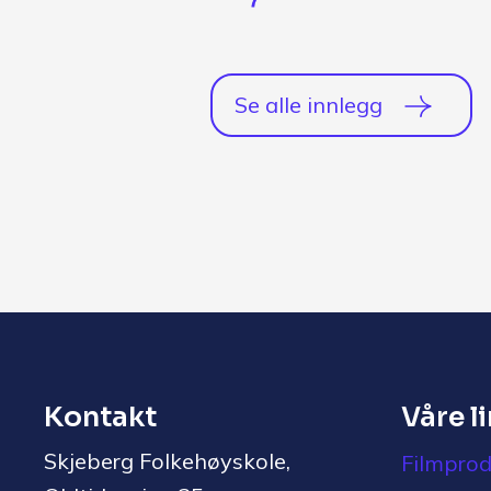
Se alle innlegg
Kontakt
Våre l
Skjeberg Folkehøyskole,
Filmprod