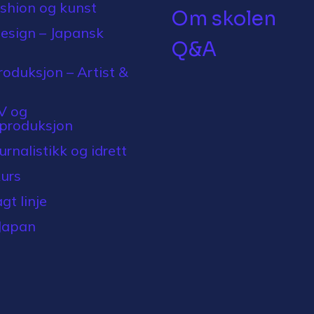
ashion og kunst
Om skolen
design – Japansk
Q&A
oduksjon – Artist &
V og
sproduksjon
rnalistikk og idrett
urs
agt linje
Japan