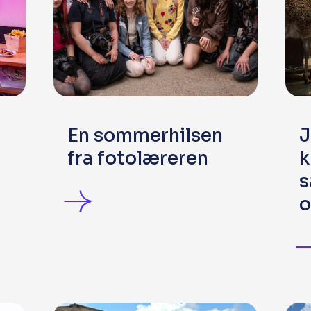
En sommerhilsen
J
fra fotolæreren
k
s
o