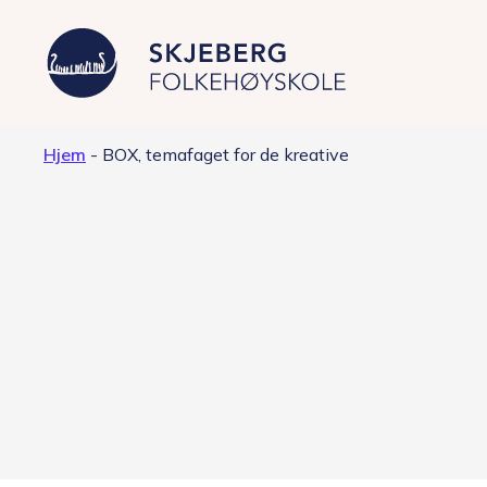
Hjem
-
BOX, temafaget for de kreative
Våre linjer
Filmproduksjon – Japan
Foto – fashion og kunst
Grafisk design – Japansk kultur
Musikkproduksjon – Artist &