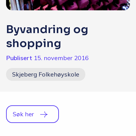
Q&A
Opptakskrav og priser
Byvandring og
English
shopping
Publisert
15. november 2016
Skjeberg Folkehøyskole
Søk her