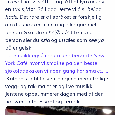
Likevel har vi slått til og fått et lynkurs av
en taxisjåfør. Så i dag lærte vi å si
hei
og
hade
. Det rare er at språket er forskjellig
om du snakker til en ung eller gammel
person. Skal du si
hei/hade
til en ung
person sier du
szia
og uttales som
see ya
på engelsk.
Turen gikk også innom den berømte New
York Café hvor vi smakte på den beste
sjokoladekaken vi noen gang har smakt……
Kafèen sto til forventningene med utrolige
vegg- og tak-malerier og live musikk.
Jentene oppsummerer dagen med at den
har vært interessant og lærerik.