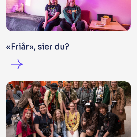
«Friår», sier du?