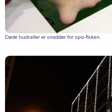
Døde hudceller er snadder for spa-fisken.