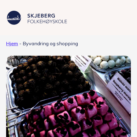
Hjem
-
Byvandring og shopping
Våre linjer
Livet på skolen
Skolen
Kontakt
Valgfag
Siste nytt