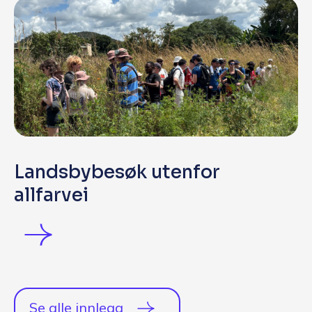
Landsbybesøk utenfor
allfarvei
Se alle innlegg