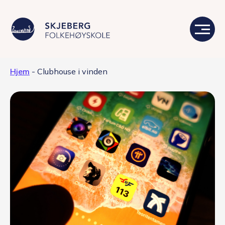
Hjem
-
Clubhouse i vinden
Våre linjer
Livet på skolen
Skolen
Kontakt
Valgfag
Siste nytt