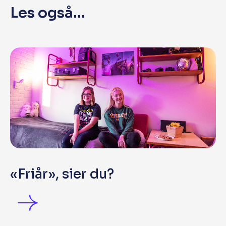
Les også...
«Friår», sier du?