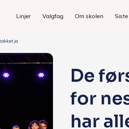
Linjer
Valgfag
Om skolen
Siste
takket ja
Livet på skolen
De før
Hverdagen
for ne
Maten hos oss
Her bor du
har al