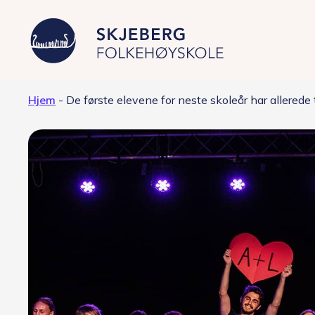
Hjem
-
De første elevene for neste skoleår har allerede 
Våre linjer
Filmproduksjon – Japan
Foto – fashion og kunst
Grafisk design – Japansk kultur
Musikkproduksjon – Artist &