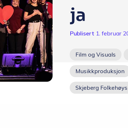
Skolen
ja
Om skolen
Publisert
1. februar 
Radio Skjeberg
Beliggenhet
Film og Visuals
Tidligere elever
Musikkproduksjon
Verdigrunnlag og reglement
Skjeberg Folkehøys
Kurs og utleie
Information in English
Miljøfyrtårn
Personvern