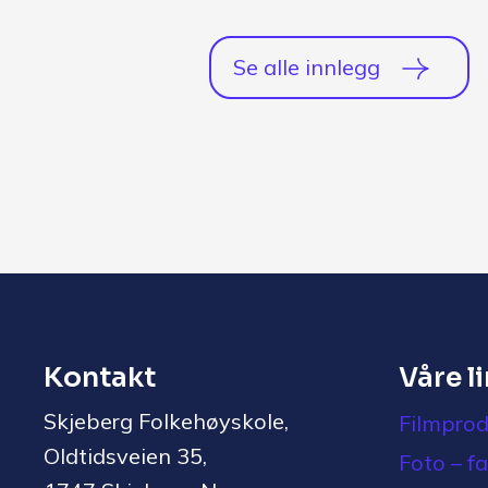
Se alle innlegg
Kontakt
Våre l
Skjeberg Folkehøyskole,
Filmprod
Oldtidsveien 35,
Foto – f