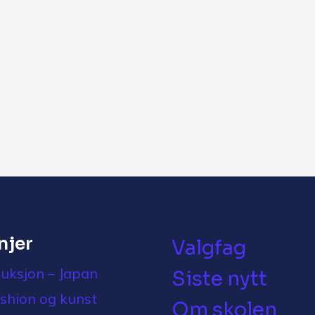
injer
Valgfag
uksjon – Japan
Siste nytt
ashion og kunst
Om skolen