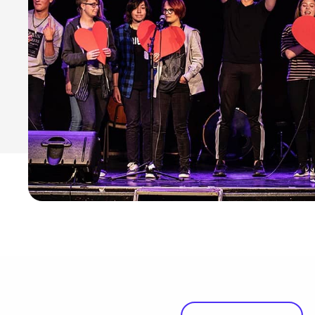
Studio
Radio, TV og Innholdsproduksjon
Sportsjournalistikk og idrett
Halvårskurs
Tilrettelagt linje
Foto og Japan