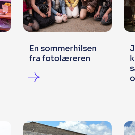
En sommerhilsen
J
fra fotolæreren
k
s
o