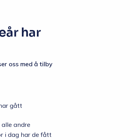
eår har
er oss med å tilby
har gått
 alle andre
r i dag har de fått