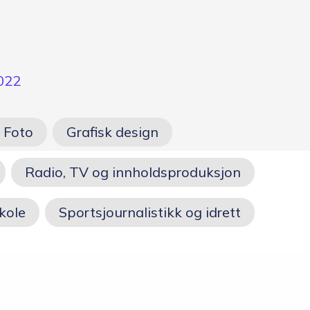
Opptakskrav og
priser
Ansatte
2022
Foto
Grafisk design
Radio, TV og innholdsproduksjon
kole
Sportsjournalistikk og idrett