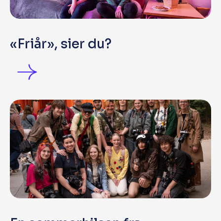
«Friår», sier du?