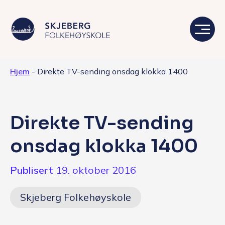
Hjem
-
Direkte TV-sending onsdag klokka 1400
Våre linjer
Livet på skolen
Direkte TV-sending
Skolen
onsdag klokka 1400
Kontakt
Publisert
19. oktober 2016
Valgfag
Skjeberg Folkehøyskole
Siste nytt