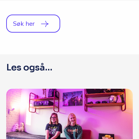
Q&A
Opptakskrav og priser
Søk her
English
Søk i dag
Les også...