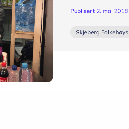
Skolen
Publisert
2. mai 2018
Om skolen
Skjeberg Folkehøys
Radio Skjeberg
Beliggenhet
Tidligere elever
Verdigrunnlag og reglement
Kurs og utleie
Information in English
Miljøfyrtårn
Personvern