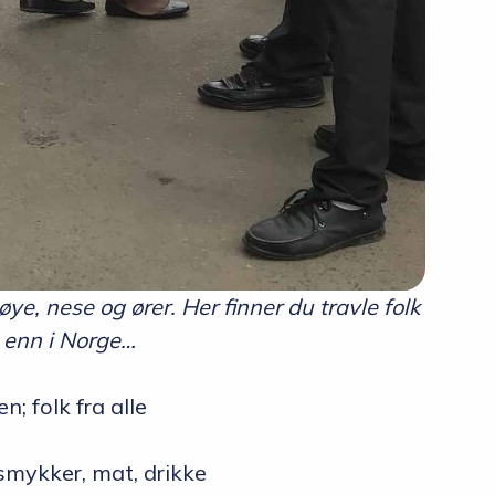
ye, nese og ører. Her finner du travle folk
re enn i Norge…
; folk fra alle
 smykker, mat, drikke