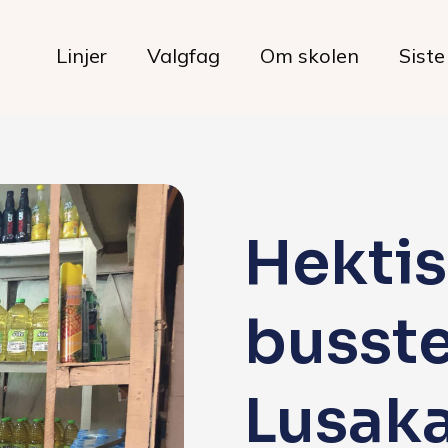
Linjer
Valgfag
Om skolen
Siste
Livet på skolen
Hekti
Hverdagen
busste
Maten hos oss
Her bor du
Lusak