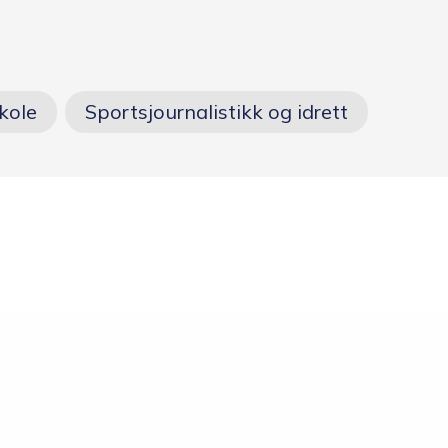
Opptakskrav og
priser
kole
Sportsjournalistikk og idrett
Ansatte