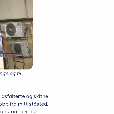
nge og til
t asfalterte og skitne
obb fra mitt ståsted.
 konstant der hun