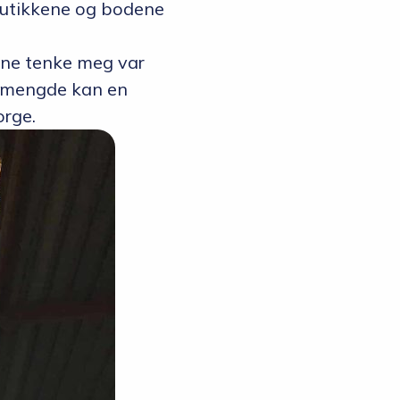
 butikkene og bodene
nne tenke meg var
kemengde kan en
orge.