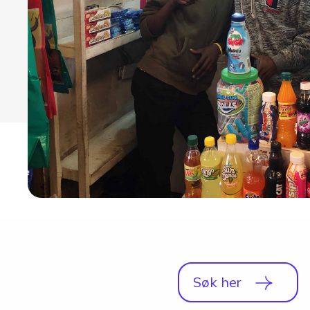
Studio
Radio, TV og Innholdsproduksjon
Sportsjournalistikk og idrett
Halvårskurs
Tilrettelagt linje
Foto og Japan
Søk her