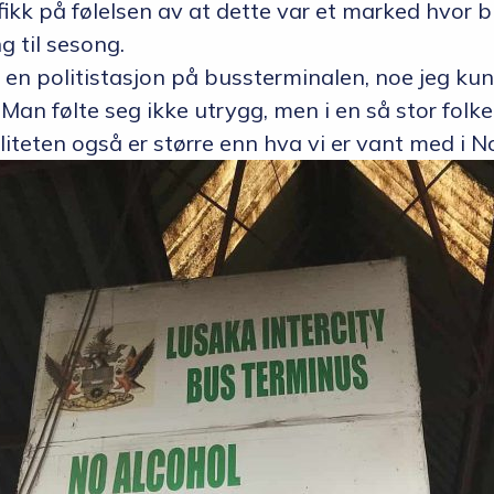
fikk på følelsen av at dette var et marked hvor
ng til sesong.
 en politistasjon på bussterminalen, noe jeg ku
Man følte seg ikke utrygg, men i en så stor fol
liteten også er større enn hva vi er vant med i N