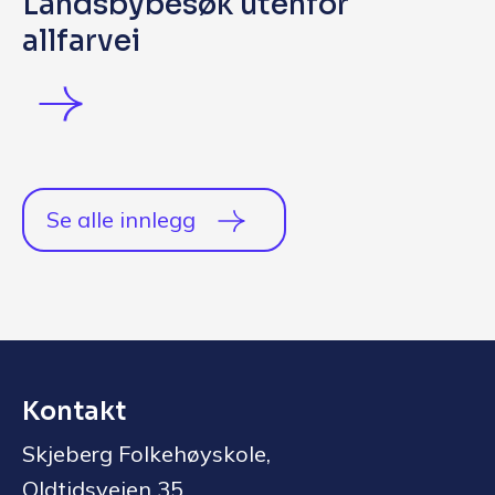
Landsbybesøk utenfor
allfarvei
Se alle innlegg
Kontakt
Skjeberg Folkehøyskole,
Oldtidsveien 35,