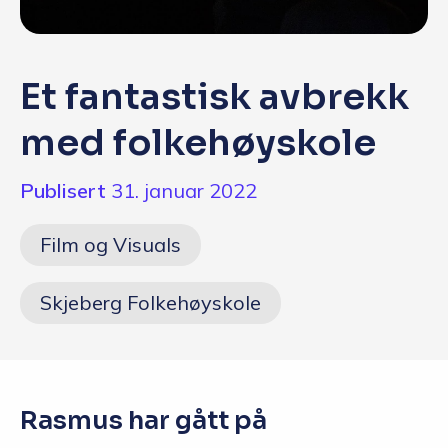
Q&A
Opptakskrav og priser
Et fantastisk avbrekk
English
med folkehøyskole
Publisert
31. januar 2022
Søk i dag
Film og Visuals
Skjeberg Folkehøyskole
Rasmus har gått på