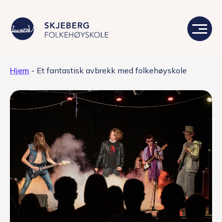
Hjem
-
Et fantastisk avbrekk med folkehøyskole
Våre linjer
Livet på skolen
Skolen
Kontakt
Valgfag
Siste nytt