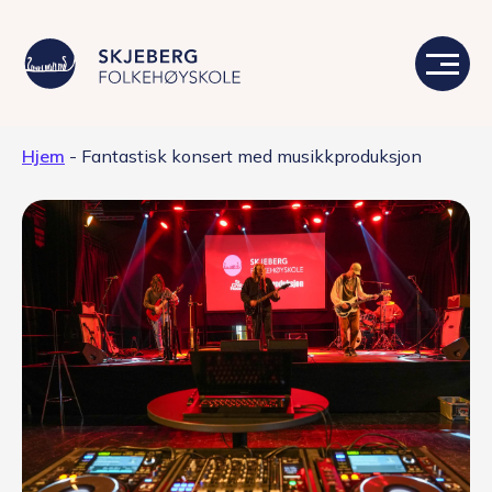
Hjem
-
Fantastisk konsert med musikkproduksjon
Våre linjer
Livet på skolen
Skolen
Kontakt
Valgfag
Siste nytt