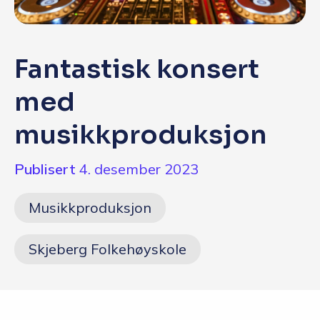
Q&A
Opptakskrav og priser
Fantastisk konsert
English
med
musikkproduksjon
Søk i dag
Publisert
4. desember 2023
Musikkproduksjon
Skjeberg Folkehøyskole