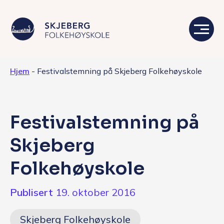
Hjem
-
Festivalstemning på Skjeberg Folkehøyskole
Våre linjer
Livet på skolen
Festivalstemning på
Skolen
Skjeberg
Kontakt
Folkehøyskole
Valgfag
Publisert
19. oktober 2016
Siste nytt
Skjeberg Folkehøyskole