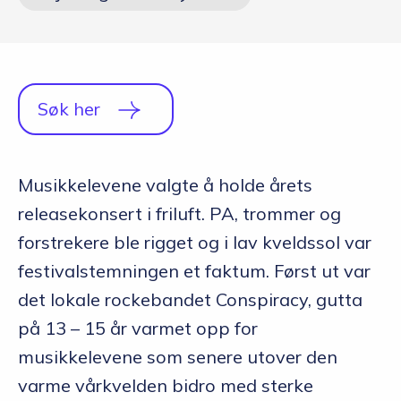
Q&A
Opptakskrav og priser
English
Søk her
Søk i dag
Musikkelevene valgte å holde årets
releasekonsert i friluft. PA, trommer og
forstrekere ble rigget og i lav kveldssol var
festivalstemningen et faktum. Først ut var
det lokale rockebandet Conspiracy, gutta
på 13 – 15 år varmet opp for
musikkelevene som senere utover den
varme vårkvelden bidro med sterke