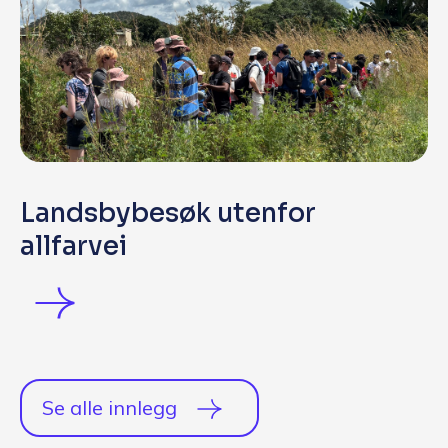
Landsbybesøk utenfor
allfarvei
Se alle innlegg