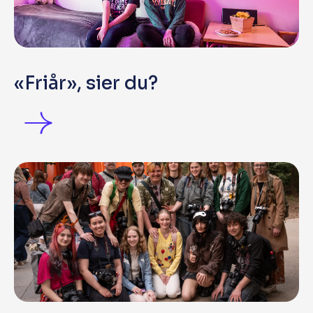
«Friår», sier du?