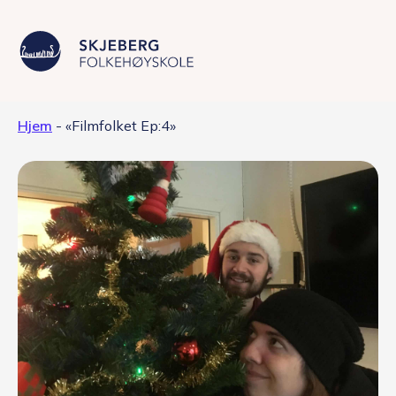
Hjem
-
«Filmfolket Ep:4»
Våre linjer
Livet på skolen
Skolen
Kontakt
Valgfag
Siste nytt