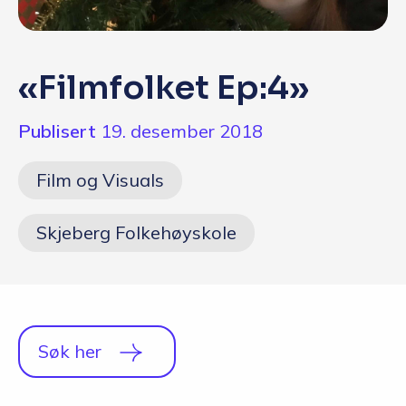
Q&A
Opptakskrav og priser
«Filmfolket Ep:4»
English
Publisert
19. desember 2018
Søk i dag
Film og Visuals
Skjeberg Folkehøyskole
Søk her