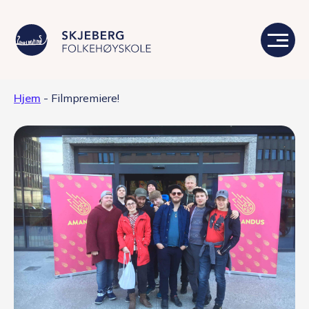
Hjem
-
Filmpremiere!
Våre linjer
Livet på skolen
Skolen
Kontakt
Valgfag
Siste nytt