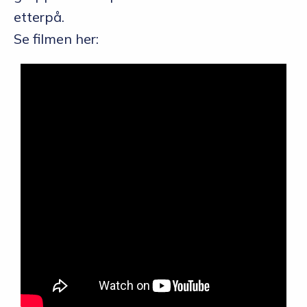
etterpå.
Se filmen her: