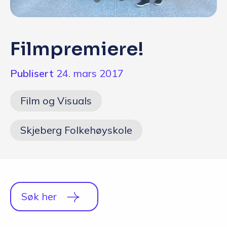
Q&A
Opptakskrav og priser
Filmpremiere!
English
Publisert
24. mars 2017
Søk i dag
Film og Visuals
Skjeberg Folkehøyskole
Søk her