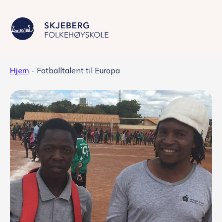
Hjem
-
Fotballtalent til Europa
Våre linjer
Livet på skolen
Skolen
Kontakt
Valgfag
Siste nytt