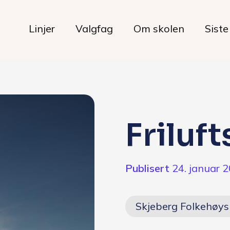
Linjer
Valgfag
Om skolen
Siste
Livet på skolen
Friluft
Hverdagen
Publisert
24. januar 
Maten hos oss
Her bor du
Skjeberg Folkehøys