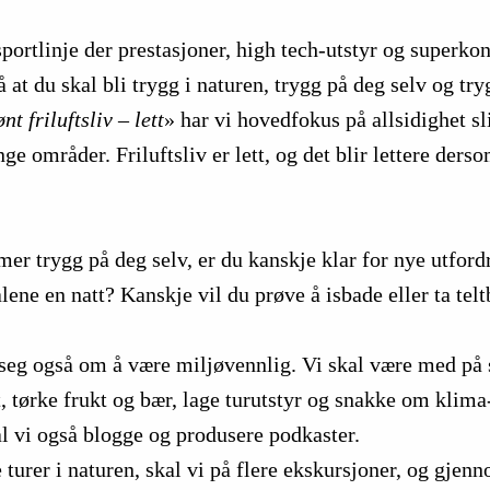
portlinje der prestasjoner, high tech-utstyr og superkon
å at du skal bli trygg i naturen, trygg på deg selv og t
nt friluftsliv – lett
» har vi hovedfokus på allsidighet s
e områder. Friluftsliv er lett, og det blir lettere de
 mer trygg på deg selv, er du kanskje klar for nye utford
 alene en natt? Kanskje vil du prøve å isbade eller ta tel
r seg også om å være miljøvennlig. Vi skal være med på
, tørke frukt og bær, lage turutstyr og snakke om klima-
kal vi også blogge og produsere podkaster.
 turer i naturen, skal vi på flere ekskursjoner, og gjen