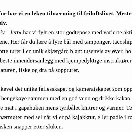
for har vi en leken tilnærming til friluftslivet. Mestre
lv.
iv – lett
» har vi fylt en stor godtepose med varierte akt
idene. Her får du lære å fyre bål med tamponger, tacoshi
lotte turer i en unik skjærgård blant tusenvis av øyer, h
ts beste innendørsanlegg med kjempedyktige instruktører
aturen, fiske og dra på soppturer.
p
likevel det unike fellesskapet og kameratskapet som opps
en hengekøye sammen med en god venn og drikke kakao 
e mat i gapahuken mens tyribålet knitrer og varmer. Te
nærmøter med sel når vi er på kajakktur, eller padle i r
sken snapper etter sluken.