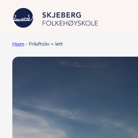
Hjem
-
Friluftsliv = lett
Våre linjer
Filmproduksjon – Japan
Foto – fashion og kunst
Grafisk design – Japansk kultur
Musikkproduksjon – Artist &