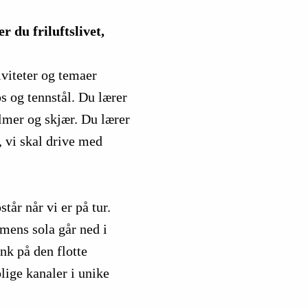
r du friluftslivet,
iviteter og temaer
ps og tennstål. Du lærer
olmer og skjær. Du lærer
, vi skal drive med
tår når vi er på tur.
mens sola går ned i
nk på den flotte
olige kanaler i unike