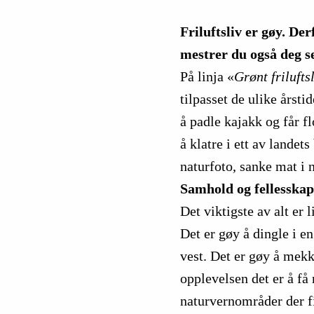
Friluftsliv er gøy. Der
mestrer du også deg se
På linja «
Grønt friluftsl
tilpasset de ulike årst
å padle kajakk og får f
å klatre i ett av lande
naturfoto, sanke mat i n
Samhold og fellesska
Det viktigste av alt er 
Det er gøy å dingle i 
vest. Det er gøy å mekk
opplevelsen det er å få 
naturvernområder der fi