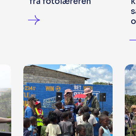
fra fotolæreren
k
s
o