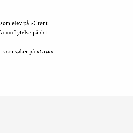
r som elev på «Grønt
få innflytelse på det
n som søker på «
Grønt