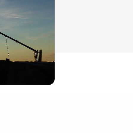
Skolen
Om skolen
Radio Skjeberg
Beliggenhet
Tidligere elever
Verdigrunnlag og reglement
Kurs og utleie
Information in English
Miljøfyrtårn
Personvern