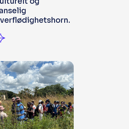
ulturelt og
anselig
verflødighetshorn.