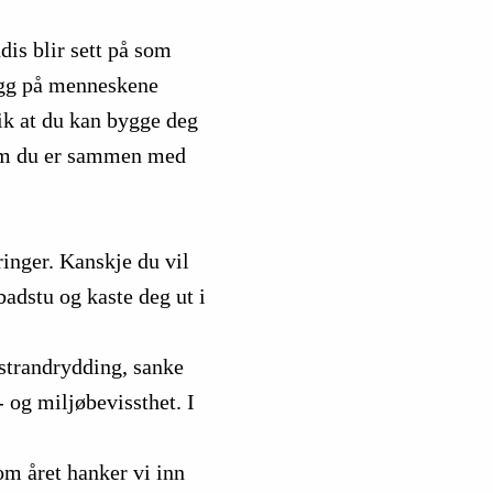
dis blir sett på som
rygg på menneskene
lik at du kan bygge deg
rsom du er sammen med
ringer. Kanskje du vil
tbadstu og kaste deg ut i
 strandrydding, sanke
 og miljøbevissthet. I
nom året hanker vi inn