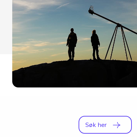
Studio
Radio, TV og Innholdsproduksjon
Sportsjournalistikk og idrett
Halvårskurs
Tilrettelagt linje
Foto og Japan
Søk her