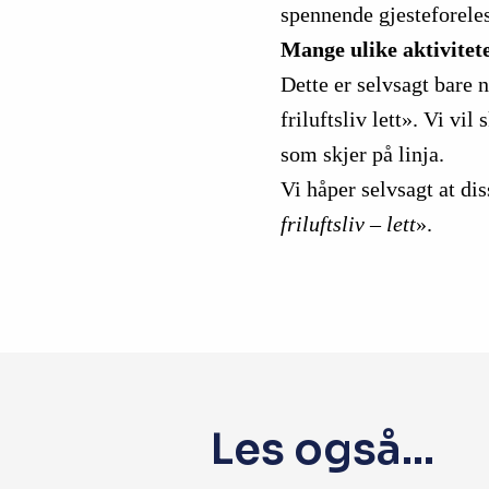
spennende gjesteforele
Mange ulike aktivitet
Dette er selvsagt bare
friluftsliv lett». Vi vi
som skjer på linja.
Vi håper selvsagt at d
friluftsliv – lett
».
Les også...