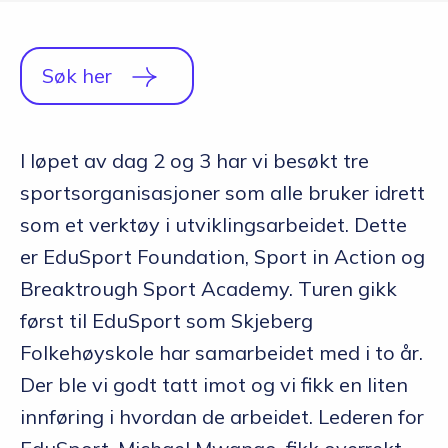
Q&A
Opptakskrav og priser
Søk her
English
I løpet av dag 2 og 3 har vi besøkt tre
sportsorganisasjoner som alle bruker idrett
Søk i dag
som et verktøy i utviklingsarbeidet. Dette
er EduSport Foundation, Sport in Action og
Breaktrough Sport Academy. Turen gikk
først til EduSport som Skjeberg
Folkehøyskole har samarbeidet med i to år.
Der ble vi godt tatt imot og vi fikk en liten
innføring i hvordan de arbeidet. Lederen for