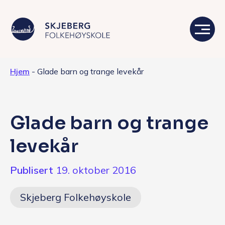
Hjem
-
Glade barn og trange levekår
Våre linjer
Livet på skolen
Glade barn og trange
Skolen
levekår
Kontakt
Publisert
19. oktober 2016
Valgfag
Skjeberg Folkehøyskole
Siste nytt