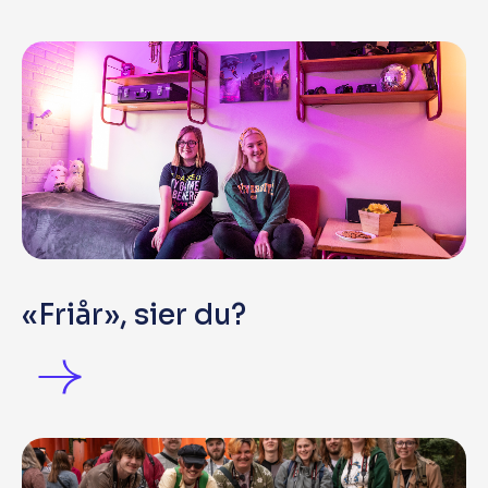
«Friår», sier du?