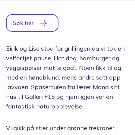
Q&A
Opptakskrav og priser
Søk her
English
Eirik og Lise stod for grillingen da vi tok en
velfortjet pause. Hot dog, hamburger og
Søk i dag
veggispølser makte godt. Noen fikk til og
med en høneblund, mens andre satt opp
lavvoen. Spaserturen fra lærer Mona sitt
hus til Galleri F15 og hjem igjen var en
fantastisk naturopplevelse.
Vi gikk på stier under grønne trekroner,