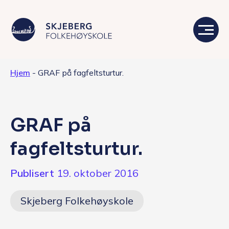
Hjem
-
GRAF på fagfeltsturtur.
Våre linjer
Livet på skolen
GRAF på
Skolen
fagfeltsturtur.
Kontakt
Publisert
19. oktober 2016
Valgfag
Skjeberg Folkehøyskole
Siste nytt