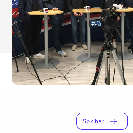
Studio
Radio, TV og Innholdsproduksjon
Sportsjournalistikk og idrett
Halvårskurs
Tilrettelagt linje
Foto og Japan
Søk her