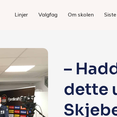
Linjer
Valgfag
Om skolen
Siste
Livet på skolen
– Hadd
Hverdagen
dette 
Maten hos oss
Her bor du
Skjeb