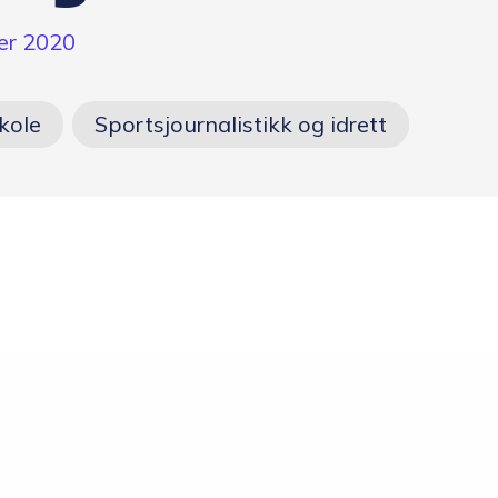
Opptakskrav og
er 2020
priser
kole
Sportsjournalistikk og idrett
Ansatte