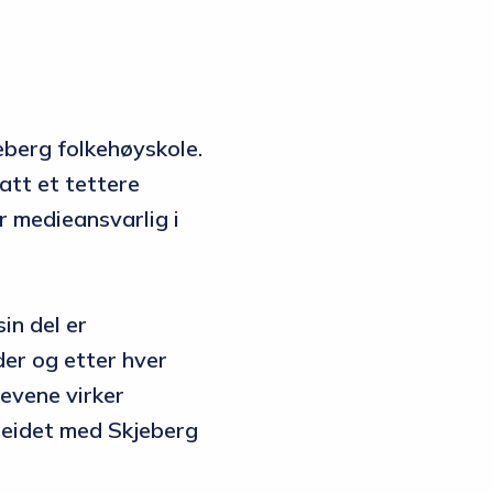
eberg folkehøyskole.
att et tettere
r medieansvarlig i
in del er
der og etter hver
levene virker
rbeidet med Skjeberg