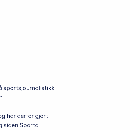
å sportsjournalistikk
n.
og har derfor gjort
Og siden Sparta