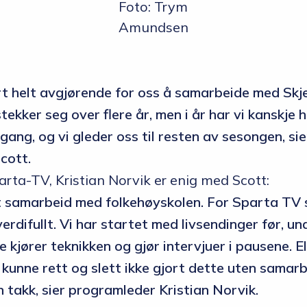
Foto: Trym
Amundsen
rt helt avgjørende for oss å samarbeide med Skj
ekker seg over flere år, men i år har vi kanskje h
ang, og vi gleder oss til resten av sesongen, sie
cott.
rta-TV, Kristian Norvik er enig med Scott:
t samarbeid med folkehøyskolen. For Sparta TV s
erdifullt. Vi har startet med livsendinger før, un
kjører teknikken og gjør intervjuer i pausene. E
Vi kunne rett og slett ikke gjort dette uten sama
 takk, sier programleder Kristian Norvik.