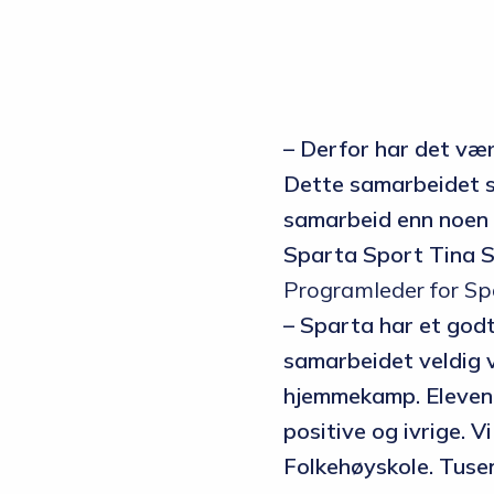
– Derfor har det væ
Dette samarbeidet st
samarbeid enn noen g
Sparta Sport Tina S
Programleder for Spa
– Sparta har et god
samarbeidet veldig v
hjemmekamp. Elevene 
positive og ivrige. 
Folkehøyskole. Tusen