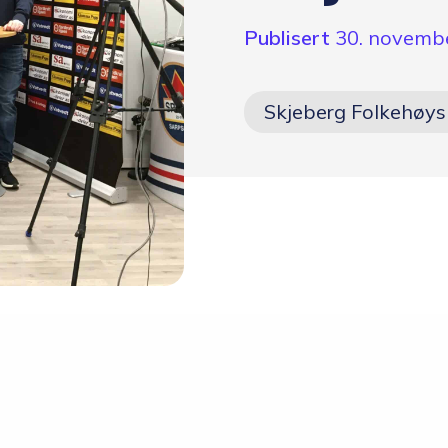
Skolen
Publisert
30. novemb
Om skolen
Skjeberg Folkehøys
Radio Skjeberg
Beliggenhet
Tidligere elever
Verdigrunnlag og reglement
Kurs og utleie
Information in English
Miljøfyrtårn
Personvern