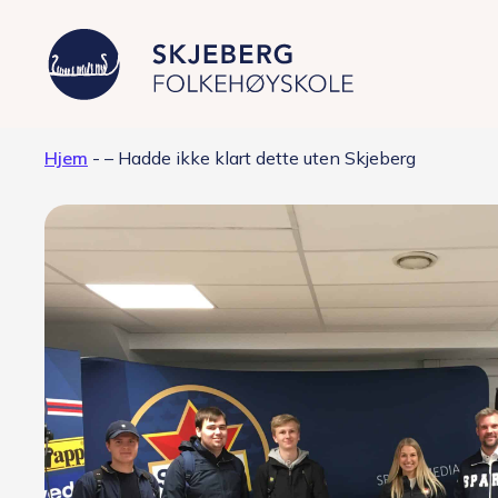
Hjem
-
– Hadde ikke klart dette uten Skjeberg
Våre linjer
Filmproduksjon – Japan
Foto – fashion og kunst
Grafisk design – Japansk kultur
Musikkproduksjon – Artist &