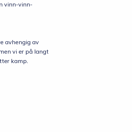
en vinn-vinn-
re avhengig av
 men vi er på langt
tter kamp.