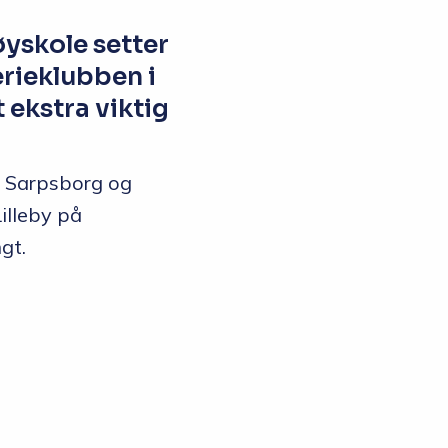
øyskole setter
erieklubben i
ekstra viktig
a Sarpsborg og
illeby på
gt.