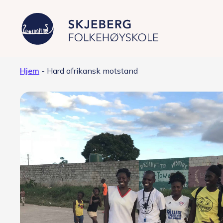
Hjem
-
Hard afrikansk motstand
Våre linjer
Filmproduksjon – Japan
Foto – fashion og kunst
Grafisk design – Japansk kultur
Musikkproduksjon – Artist &