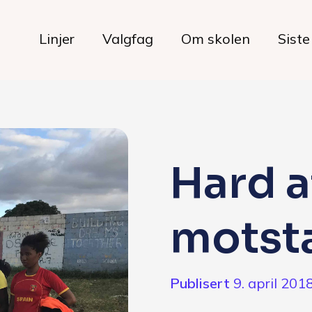
Linjer
Valgfag
Om skolen
Siste
Livet på skolen
Hard a
Hverdagen
motst
Maten hos oss
Her bor du
Publisert
9. april 201