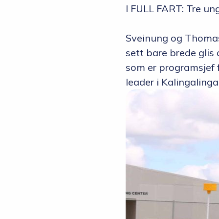
I FULL FART: Tre un
Sveinung og Thomas fi
sett bare brede glis
som er programsjef fo
leader i Kalingaling