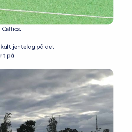
Celtics.
okalt jentelag på det
ært på