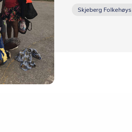
Skolen
Skjeberg Folkehøys
Om skolen
Radio Skjeberg
Beliggenhet
Tidligere elever
Verdigrunnlag og reglement
Kurs og utleie
Information in English
Miljøfyrtårn
Personvern