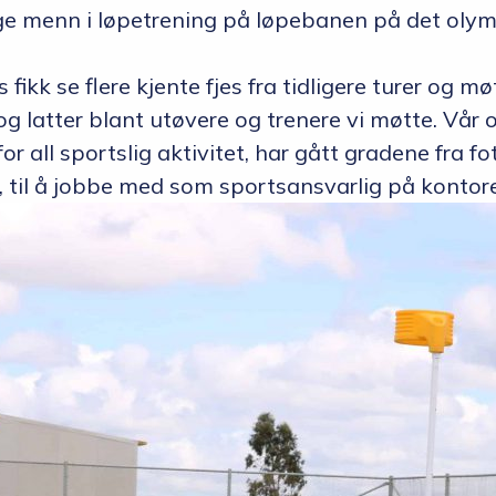
ge menn i løpetrening på løpebanen på det olymp
kk se flere kjente fjes fra tidligere turer og møt
 og latter blant utøvere og trenere vi møtte. Vår
r all sportslig aktivitet, har gått gradene fra f
a, til å jobbe med som sportsansvarlig på kontor