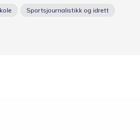
Opptakskrav og
kole
Sportsjournalistikk og idrett
priser
Ansatte