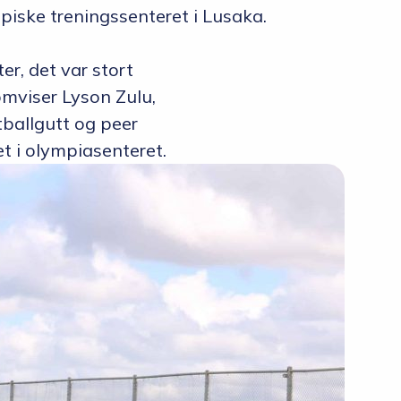
iske treningssenteret i Lusaka.
er, det var stort
 omviser Lyson Zulu,
otballgutt og peer
et i olympiasenteret.