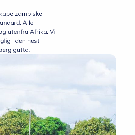
g skape zambiske
tandard. Alle
g utenfra Afrika. Vi
glig i den nest
berg gutta.