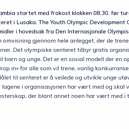
ambia startet med frokost klokken 08.30. før ture
teret i Lusaka. The Youth Olympic Development 
 midler i hovedsak fra Den Internasjonale Olympis
en omvisning gjennom hele anlegget, der de trener
rener. Det olympiske senteret tilbyr gratis organi
il barn og unge. Det er en sosial modell der en o
 «drop in» for alle som vil trene, vanlig konkurrans
let til senteret er å veilede og utvikle unge utøve
v lagene i organisasjonen har vært med og skal 
esterskap, der blant annet noen har vært med i 