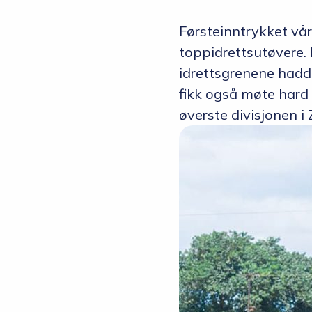
Førsteinntrykket vår
toppidrettsutøvere. I
idrettsgrenene hadde
fikk også møte hard m
øverste divisjonen i