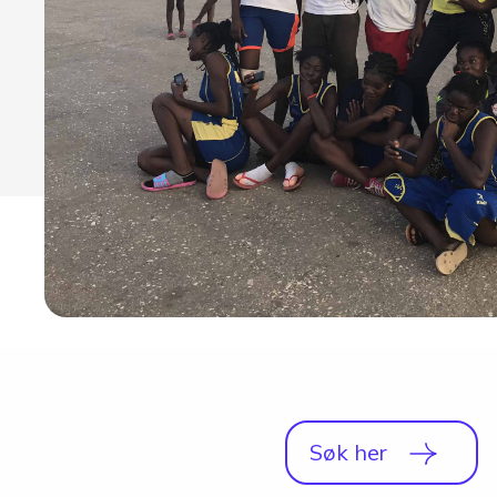
Studio
Radio, TV og Innholdsproduksjon
Sportsjournalistikk og idrett
Halvårskurs
Tilrettelagt linje
Foto og Japan
Søk her