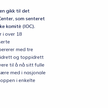
n gikk til det
Center, som senteret
ke komitè (IOC).
 i over 18
serte
pererer med tre
eidrett og toppidrett
re til å nå sitt fulle
være med i nasjonale
toppen i enkelte