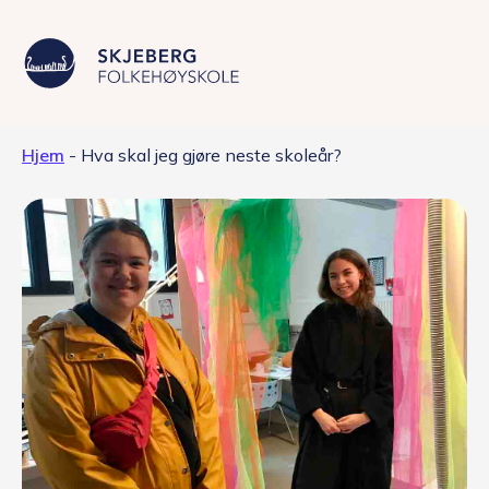
Hjem
-
Hva skal jeg gjøre neste skoleår?
Våre linjer
Livet på skolen
Skolen
Kontakt
Valgfag
Siste nytt