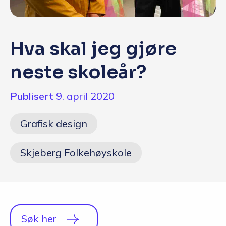
Q&A
Opptakskrav og priser
Hva skal jeg gjøre
English
neste skoleår?
Publisert
9. april 2020
Grafisk design
Skjeberg Folkehøyskole
Søk her