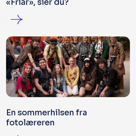
«Friår», sier du?
En sommerhilsen fra
fotolæreren