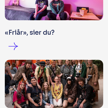
«Friår», sier du?