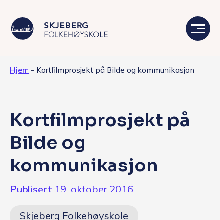
Hjem
-
Kortfilmprosjekt på Bilde og kommunikasjon
Våre linjer
Livet på skolen
Kortfilmprosjekt på
Skolen
Bilde og
Kontakt
kommunikasjon
Valgfag
Publisert
19. oktober 2016
Siste nytt
Skjeberg Folkehøyskole