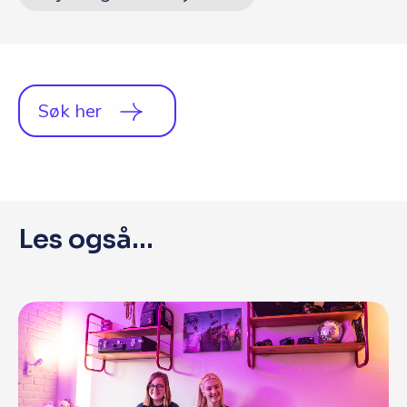
Q&A
Opptakskrav og priser
English
Søk her
Søk i dag
Les også...