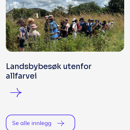
Landsbybesøk utenfor
allfarvei
Se alle innlegg