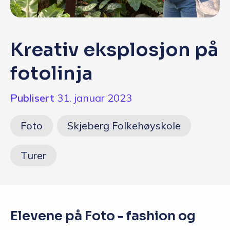
Q&A
Opptakskrav og priser
Kreativ eksplosjon på
English
fotolinja
Publisert
31. januar 2023
Søk i dag
Foto
Skjeberg Folkehøyskole
Turer
Elevene på Foto - fashion og