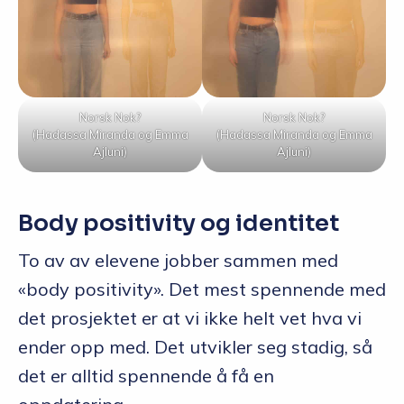
Norsk Nok?
Norsk Nok?
(Hadassa Miranda og Emma
(Hadassa Miranda og Emma
Ajluni)
Ajluni)
Body positivity og identitet
To av av elevene jobber sammen med
«body positivity». Det mest spennende med
det prosjektet er at vi ikke helt vet hva vi
ender opp med. Det utvikler seg stadig, så
det er alltid spennende å få en