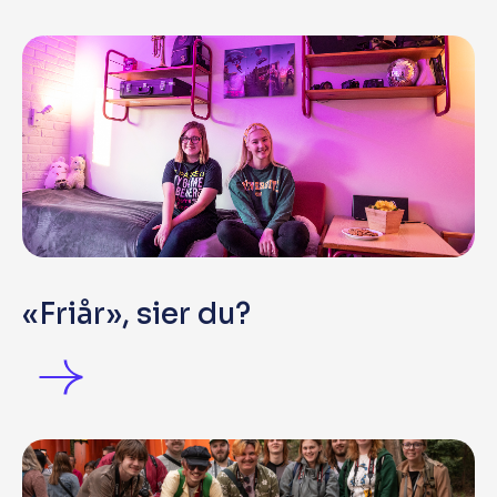
«Friår», sier du?