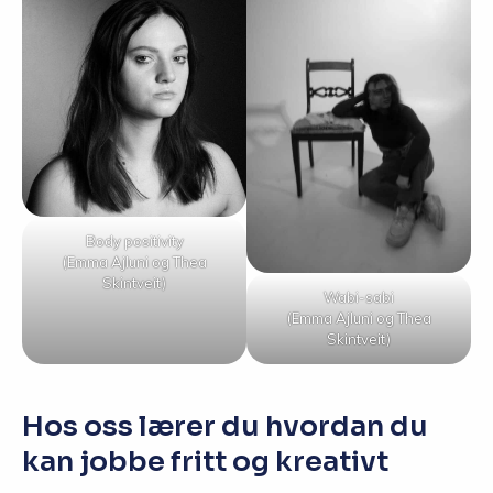
Body positivity
(Emma Ajluni og Thea
Skintveit)
Wabi-sabi
(Emma Ajluni og Thea
Skintveit)
Hos oss lærer du hvordan du
kan jobbe fritt og kreativt