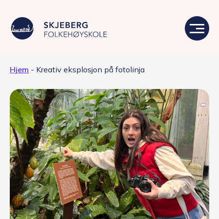
Hjem
-
Kreativ eksplosjon på fotolinja
Våre linjer
Livet på skolen
Skolen
Kontakt
Valgfag
Siste nytt