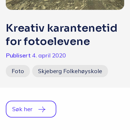
Q&A
Opptakskrav og priser
Kreativ karantenetid
English
for fotoelevene
Publisert
4. april 2020
Foto
Skjeberg Folkehøyskole
Søk her