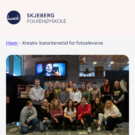
Hjem
-
Kreativ karantenetid for fotoelevene
Våre linjer
Livet på skolen
Skolen
Kontakt
Valgfag
Siste nytt