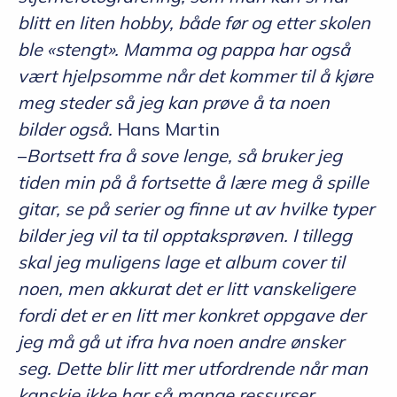
blitt en liten hobby, både før og etter skolen
ble «stengt». Mamma og pappa har også
vært hjelpsomme når det kommer til å kjøre
meg steder så jeg kan prøve å ta noen
bilder også.
Hans Martin
–
Bortsett fra å sove lenge, så bruker jeg
tiden min på å fortsette å lære meg å spille
gitar, se på serier og finne ut av hvilke typer
bilder jeg vil ta til opptaksprøven. I tillegg
skal jeg muligens lage et album cover til
noen, men akkurat det er litt vanskeligere
fordi det er en litt mer konkret oppgave der
jeg må gå ut ifra hva noen andre ønsker
seg. Dette blir litt mer utfordrende når man
kanskje ikke har så mange ressurser