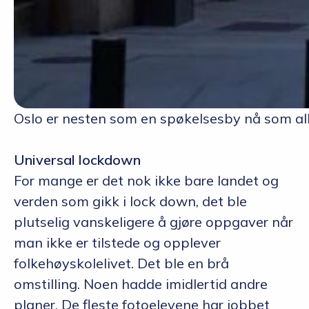
Oslo er nesten som en spøkelsesby nå som all
Universal lockdown
For mange er det nok ikke bare landet og
verden som gikk i
lock
down
, det ble
plutselig vanskeligere å gjøre oppgaver når
man ikke er tilstede og opplever
folkehøyskolelivet. Det ble en brå
omstilling
. Noen hadde imidlertid andre
planer.
De fleste f
otoelevene har jo
bbet