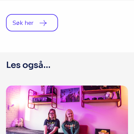
Q&A
Opptakskrav og priser
Søk her
English
Søk i dag
Les også...