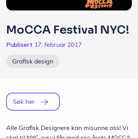
Q&A
Opptakskrav og priser
MoCCA Festival NYC!
English
Publisert
17. februar 2017
Søk i dag
Grafisk design
Søk her
Alle Grafisk Designere kan misunne oss! Vi
skal til NYC, og vi får med oss årets MOCCA