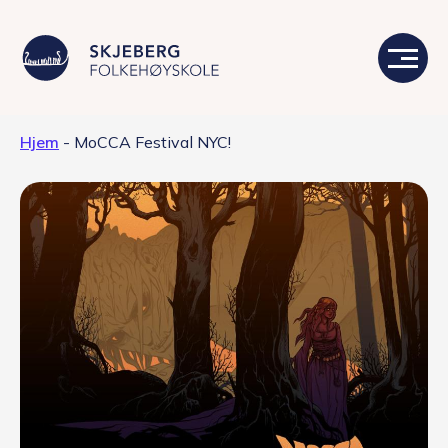
Hjem
-
MoCCA Festival NYC!
Våre linjer
Livet på skolen
Skolen
Kontakt
Valgfag
Siste nytt