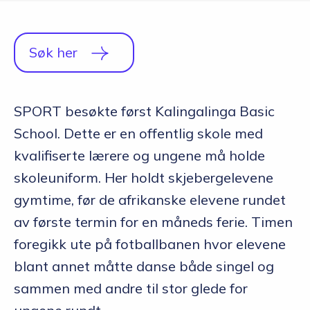
Q&A
Opptakskrav og priser
Søk her
English
SPORT besøkte først Kalingalinga Basic
School. Dette er en offentlig skole med
Søk i dag
kvalifiserte lærere og ungene må holde
skoleuniform. Her holdt skjebergelevene
gymtime, før de afrikanske elevene rundet
av første termin for en måneds ferie. Timen
foregikk ute på fotballbanen hvor elevene
blant annet måtte danse både singel og
sammen med andre til stor glede for