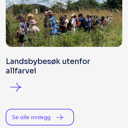
Landsbybesøk utenfor
allfarvei
Se alle innlegg