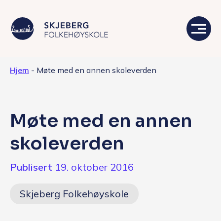
Hjem
-
Møte med en annen skoleverden
Våre linjer
Livet på skolen
Møte med en annen
Skolen
skoleverden
Kontakt
Publisert
19. oktober 2016
Valgfag
Skjeberg Folkehøyskole
Siste nytt