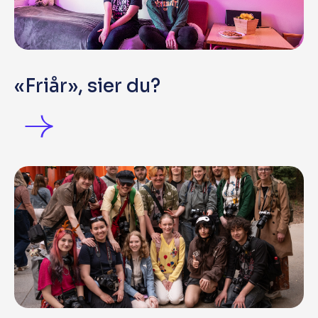
«Friår», sier du?