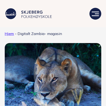
Hjem
-
Digitalt Zambia- magasin
Våre linjer
Livet på skolen
Skolen
Kontakt
Valgfag
Siste nytt