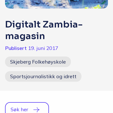
Q&A
Opptakskrav og priser
Digitalt Zambia-
English
magasin
Publisert
19. juni 2017
Søk i dag
Skjeberg Folkehøyskole
Sportsjournalistikk og idrett
Søk her