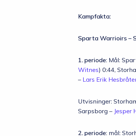
Kampfakta:
Sparta Warrioirs – 
1. periode
: Mål: Spa
Witnes
) 0:44, Stor
–
Lars Erik Hesbråte
Utvisninger: Storh
Sarpsborg –
Jesper 
2. periode
: mål: St