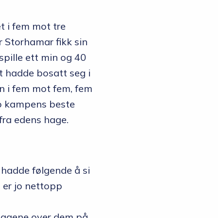
t i fem mot tre
ør Storhamar fikk sin
spille ett min og 40
t hadde bosatt seg i
en i fem mot fem, fem
sto kampens beste
fra edens hage.
 hadde følgende å si
g er jo nettopp
e lagene over dem på