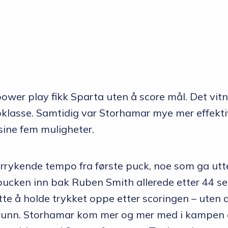
Skolen
Om skolen
Radio Skjeberg
Beliggenhet
 power play fikk Sparta uten å score mål. Det vit
Tidligere elever
ppklasse. Samtidig var Storhamar mye mer effekti
sine fem muligheter.
Verdigrunnlag og reglement
Kurs og utleie
forrykende tempo fra første puck, noe som ga utt
Information in English
ucken inn bak Ruben Smith allerede etter 44 se
e å holde trykket oppe etter scoringen – uten at
Miljøfyrtårn
runn. Storhamar kom mer og mer med i kampen o
Personvern