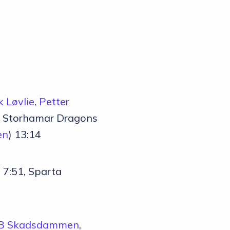
k Løvlie
,
Petter
1, Storhamar Dragons
en
) 13:14
, 7:51, Sparta
k B Skadsdammen
,