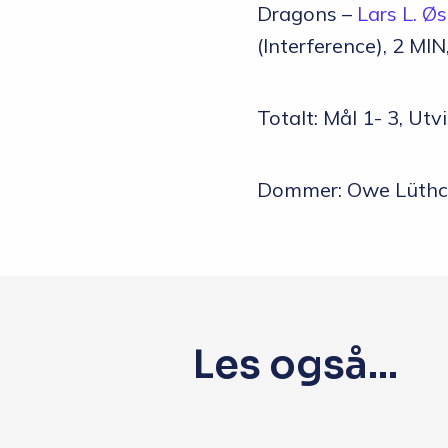
Dragons –
Lars L. Øs
(Interference), 2 MI
Totalt: Mål 1- 3, Utv
Dommer: Owe Lüthc
Les også...