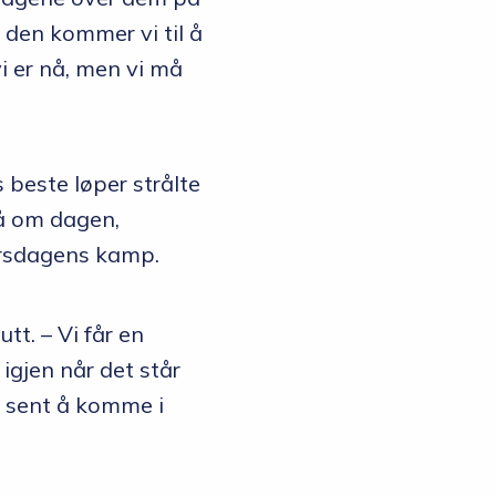
g den kommer vi til å
i er nå, men vi må
 beste løper strålte
å om dagen,
tirsdagens kamp.
tt. – Vi får en
gjen når det står
or sent å komme i