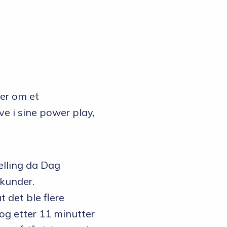
Opptakskrav og
priser
Ansatte
ner om et
ve i sine power play,
elling da Dag
kunder.
 det ble flere
g etter 11 minutter