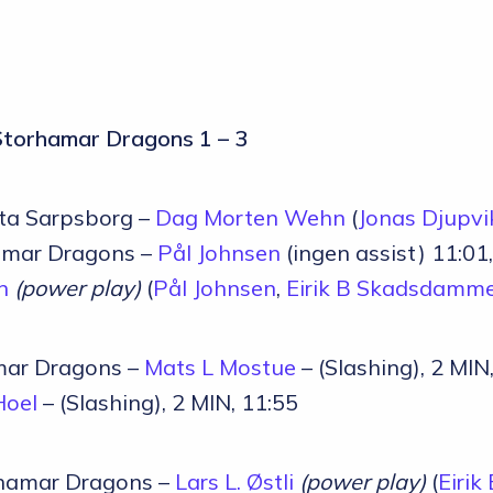
Storhamar Dragons 1 – 3
rta Sarpsborg –
Dag Morten Wehn
(
Jonas Djupvi
hamar Dragons –
Pål Johnsen
(ingen assist) 11:0
n
(power play)
(
Pål Johnsen
,
Eirik B Skadsdamm
amar Dragons –
Mats L Mostue
– (Slashing), 2 MIN
Hoel
– (Slashing), 2 MIN, 11:55
orhamar Dragons –
Lars L. Østli
(power play)
(
Eiri