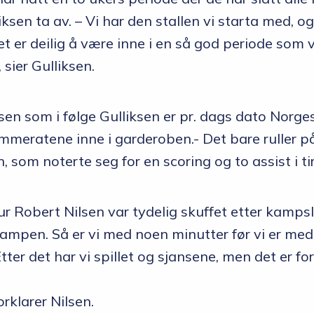
liksen ta av. – Vi har den stallen vi starta med, o
t er deilig å være inne i en så god periode som v
 sier Gulliksen.
sen som i følge Gulliksen er pr. dags dato Norges
eratene inne i garderoben.- Det bare ruller p
n, som noterte seg for en scoring og to assist i 
ur Robert Nilsen var tydelig skuffet etter kampslu
pen. Så er vi med noen minutter før vi er med i
Etter det har vi spillet og sjansene, men det er f
orklarer Nilsen.