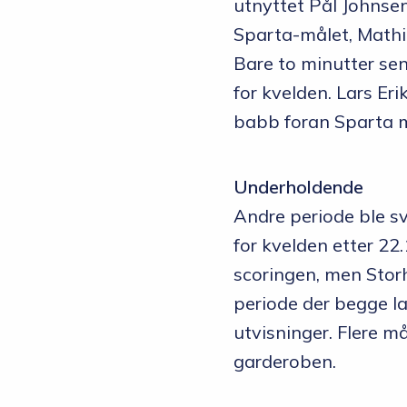
utnyttet Pål Johnsen
Sparta-målet, Mathi
Bare to minutter sen
for kvelden. Lars Eri
babb foran Sparta m
Underholdende
Andre periode ble s
for kvelden etter 22.
scoringen, men Storh
periode der begge la
utvisninger. Flere må
garderoben.