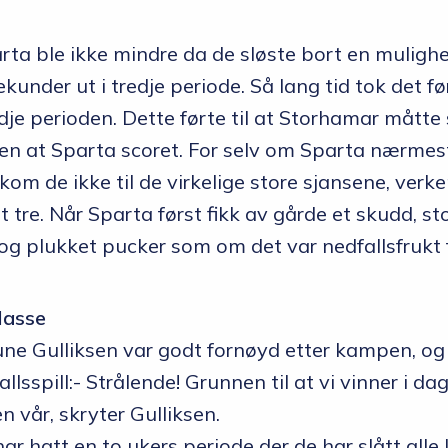
arta ble ikke mindre da de sløste bort en mulighe
ekunder ut i tredje periode. Så lang tid tok det f
edje perioden. Dette førte til at Storhamar måtte 
ten at Sparta scoret. For selv om Sparta nærmes
kom de ikke til de virkelige store sjansene, verk
ot tre. Når Sparta først fikk av gårde et skudd, 
og plukket pucker som om det var nedfallsfrukt 
lasse
ne Gulliksen var godt fornøyd etter kampen, og
sspill:- Strålende! Grunnen til at vi vinner i da
n vår, skryter Gulliksen.
r hatt en to ukers periode der de har slått all