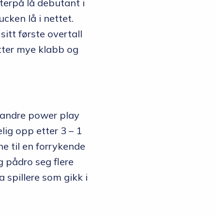
terpå lå debutant i
ken lå i nettet.
itt første overtall
 etter mye klabb og
 andre power play
lig opp etter 3 – 1
e til en forrykende
g pådro seg flere
a spillere som gikk i