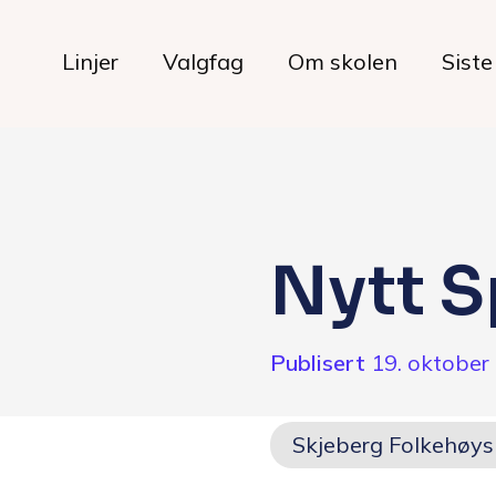
Linjer
Valgfag
Om skolen
Siste
Livet på skolen
Nytt S
Hverdagen
Publisert
19. oktober
Maten hos oss
Her bor du
Skjeberg Folkehøys