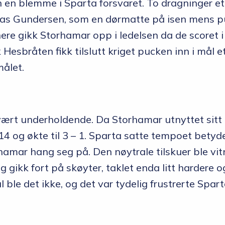
 en blemme i Sparta forsvaret. To dragninger et
as Gundersen, som en dørmatte på isen mens puc
ere gikk Storhamar opp i ledelsen da de scoret i s
k Hesbråten fikk tilslutt kriget pucken inn i mål
ålet.
vært underholdende. Da Storhamar utnyttet sitt
14 og økte til 3 – 1. Sparta satte tempoet betyde
amar hang seg på. Den nøytrale tilskuer ble vitn
g gikk fort på skøyter, taklet enda litt hardere o
l ble det ikke, og det var tydelig frustrerte Spart