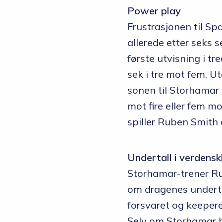
Power play
Frustrasjonen til Sp
allerede etter seks s
første utvisning i tr
sek i tre mot fem. U
sonen til Storhamar 
mot fire eller fem m
spiller Ruben Smith 
Undertall i verdensk
Storhamar-trener Ru
om dragenes undertall
forsvaret og keepere
Selv om Storhamar ha