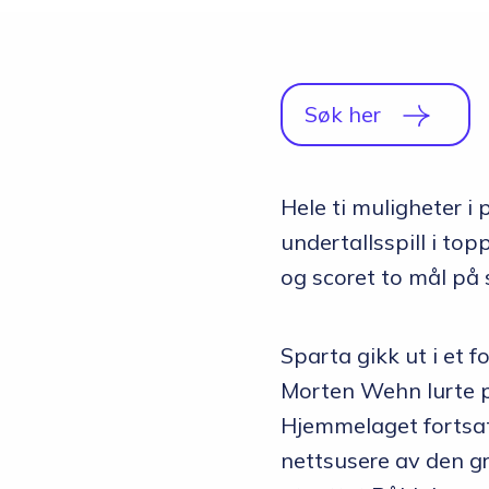
Studio
Radio, TV og Innholdsproduksjon
Sportsjournalistikk og idrett
Søk her
Halvårskurs
Tilrettelagt linje
Hele ti muligheter i
Foto og Japan
undertallsspill i to
og scoret to mål på 
Sparta gikk ut i et 
Morten Wehn lurte p
Hjemmelaget fortsatt
nettsusere av den g