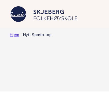
Hjem
-
Nytt Sparta-tap
Våre linjer
Filmproduksjon – Japan
Foto – fashion og kunst
Grafisk design – Japansk kultur
Musikkproduksjon – Artist &