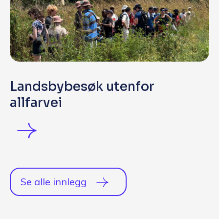
Landsbybesøk utenfor
allfarvei
Se alle innlegg