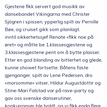
Gjestene fikk servert god musikk av
dansebandet Vikingarna med Christer
Sjögren i spissen, ypperlig spilt av Pernille
Bøe, og cruiset gikk som planlagt.
inntil sikkerhetssjef Renate «fikk noe på
øret» og måtte be 1.klassesgjestene og
3.klassesgjestene pent om å bytte plasser.
Etter en god blanding av bitterhet og glede,
kunne showet fortsette. Båtens faste
gjenganger, spilt av Lene Pedersen, dro
«morsomme» vitser, Hildur Augustdottir og
Stine-Mari Falstad var på rave-party og
gav oss svenske danserutiner,
konkurranser ble holdt, og vi fikk enda flere