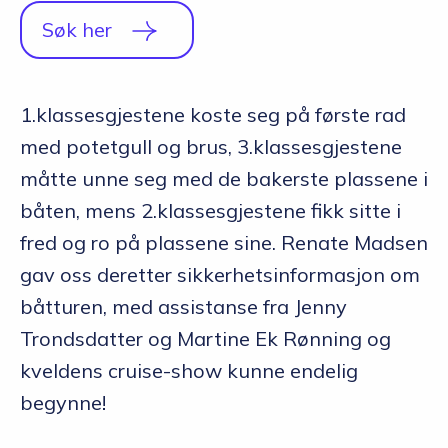
Q&A
Søk her
Opptakskrav og priser
1.klassesgjestene koste seg på første rad
English
med potetgull og brus, 3.klassesgjestene
måtte unne seg med de bakerste plassene i
Søk i dag
båten, mens 2.klassesgjestene fikk sitte i
fred og ro på plassene sine. Renate Madsen
gav oss deretter sikkerhetsinformasjon om
båtturen, med assistanse fra Jenny
Trondsdatter og Martine Ek Rønning og
kveldens cruise-show kunne endelig
begynne!