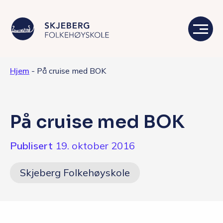
Hjem
-
På cruise med BOK
Våre linjer
Livet på skolen
På cruise med BOK
Skolen
Publisert
19. oktober 2016
Kontakt
Skjeberg Folkehøyskole
Valgfag
Siste nytt