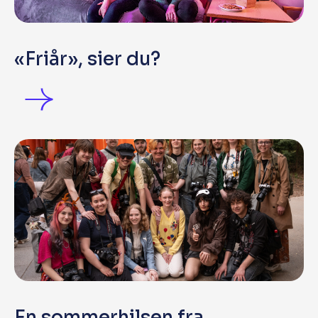
«Friår», sier du?
En sommerhilsen fra