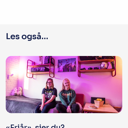
Les også...
«Friår», sier du?