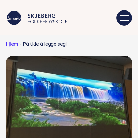
Hjem
-
På tide å legge seg!
Våre linjer
Livet på skolen
Skolen
Kontakt
Valgfag
Siste nytt