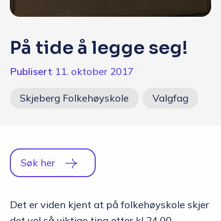
Q&A
Opptakskrav og priser
På tide å legge seg!
English
Publisert
11. oktober 2017
Søk i dag
Skjeberg Folkehøyskole
Valgfag
Søk her
Det er viden kjent at på folkehøyskole skjer
det vel så viktige ting etter kl 24.00.