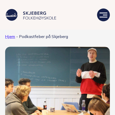
Hjem
-
Podkastfeber på Skjeberg
Våre linjer
Livet på skolen
Skolen
Kontakt
Valgfag
Siste nytt