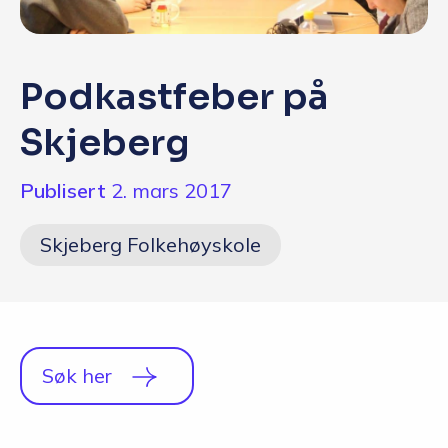
Q&A
Opptakskrav og priser
Podkastfeber på
English
Skjeberg
Publisert
2. mars 2017
Søk i dag
Skjeberg Folkehøyskole
Søk her