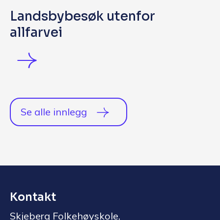
Landsbybesøk utenfor
allfarvei
Se alle innlegg
Kontakt
Skjeberg Folkehøyskole,