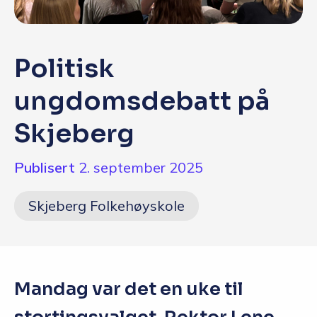
Q&A
Opptakskrav og priser
Politisk
English
ungdomsdebatt på
Skjeberg
Søk i dag
Publisert
2. september 2025
Skjeberg Folkehøyskole
Mandag var det en uke til