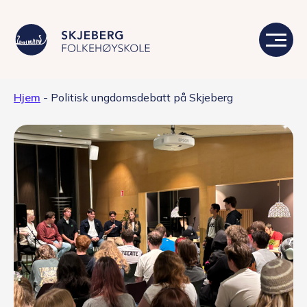
Hjem
-
Politisk ungdomsdebatt på Skjeberg
Våre linjer
Livet på skolen
Skolen
Kontakt
Valgfag
Siste nytt