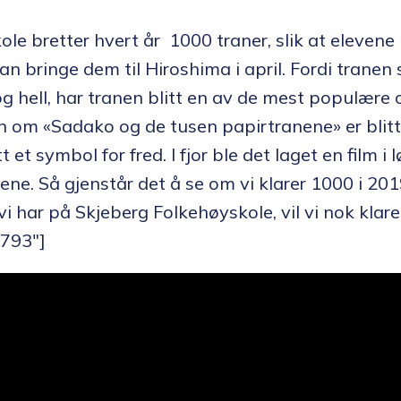
le bretter hvert år 1000 traner, slik at elevene
n bringe dem til Hiroshima i april. Fordi tranen
 og hell, har tranen blitt en av de mest populære 
en om «Sadako og de tusen papirtranene» er blitt
t et symbol for fred. I fjor ble det laget en film i
ene. Så gjenstår det å se om vi klarer 1000 i 2019
i har på Skjeberg Folkehøyskole, vil vi nok klare
9793″]