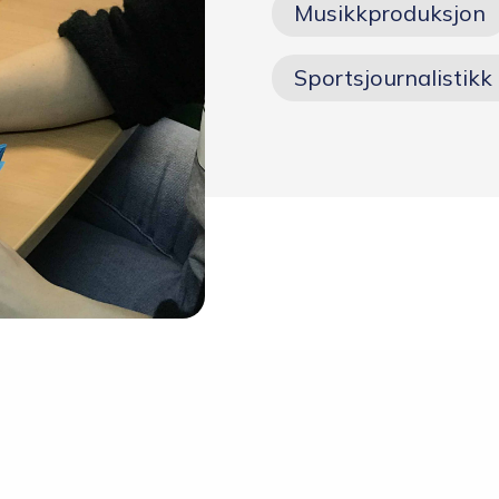
Skolen
Musikkproduksjon
Sportsjournalistikk 
Om skolen
Radio Skjeberg
Beliggenhet
Tidligere elever
Verdigrunnlag og reglement
Kurs og utleie
Information in English
Miljøfyrtårn
Personvern