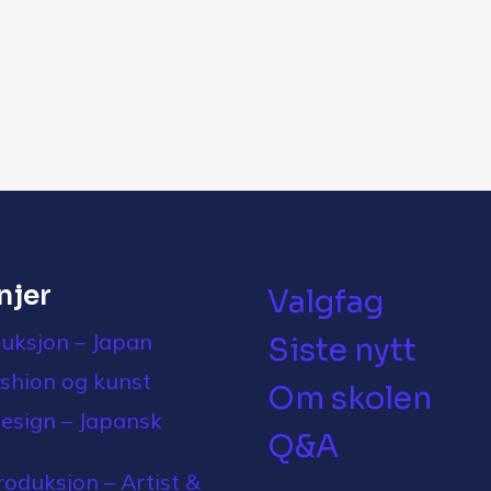
injer
Valgfag
uksjon – Japan
Siste nytt
ashion og kunst
Om skolen
design – Japansk
Q&A
oduksjon – Artist &