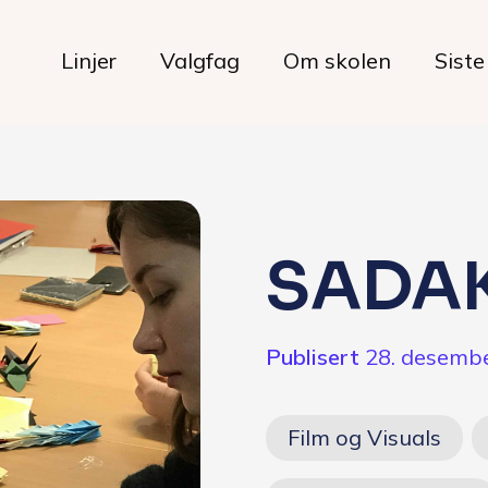
Linjer
Valgfag
Om skolen
Siste
Livet på skolen
SADA
Hverdagen
Publisert
28. desemb
Maten hos oss
Her bor du
Film og Visuals