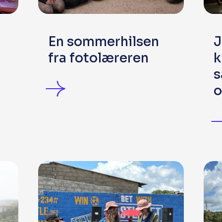
En sommerhilsen
J
fra fotolæreren
k
s
o