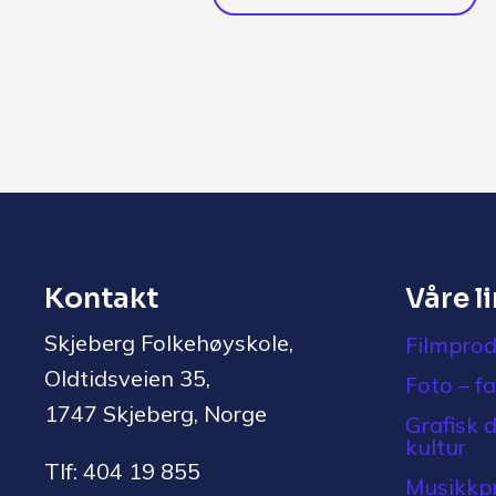
Kontakt
Våre l
Skjeberg Folkehøyskole,
Filmprod
Oldtidsveien 35,
Foto – f
1747 Skjeberg, Norge
Grafisk 
kultur
Tlf: 404 19 855
Musikkpr