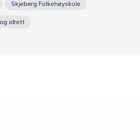
Skjeberg Folkehøyskole
Opptakskrav og
priser
og idrett
Ansatte