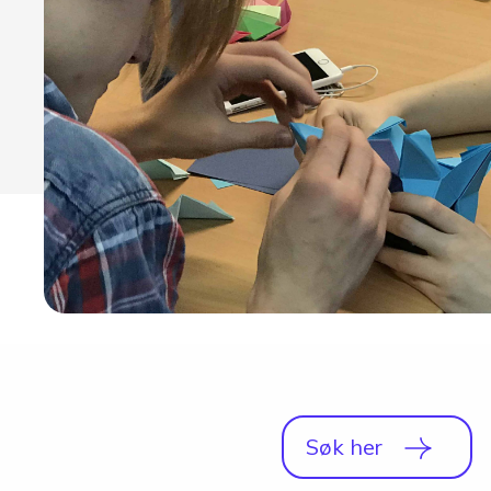
Studio
Radio, TV og Innholdsproduksjon
Sportsjournalistikk og idrett
Halvårskurs
Tilrettelagt linje
Foto og Japan
Søk her