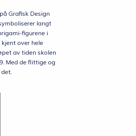
 på Grafisk Design
 symboliserer langt
origami-figurene i
 kjent over hele
 løpet av tiden skolen
. Med de flittige og
 det.