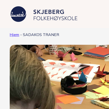
Hjem
-
SADAKOS TRANER
Våre linjer
Filmproduksjon – Japan
Foto – fashion og kunst
Grafisk design – Japansk kultur
Musikkproduksjon – Artist &