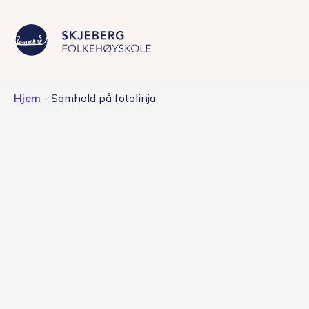
Hjem
-
Samhold på fotolinja
Våre linjer
Livet på skolen
Skolen
Kontakt
Valgfag
Siste nytt