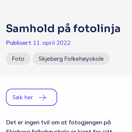
Q&A
Opptakskrav og priser
Samhold på fotolinja
English
Publisert
11. april 2022
Foto
Skjeberg Folkehøyskole
Søk her
Det er ingen tvil om at fotogjengen på
Skjeberg folkehøyskole er kjent for sitt