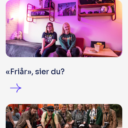
«Friår», sier du?