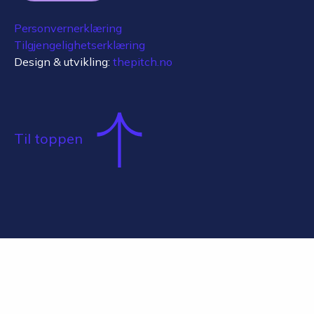
Personvernerklæring
Tilgjengelighetserklæring
Design & utvikling:
thepitch.no
Til toppen