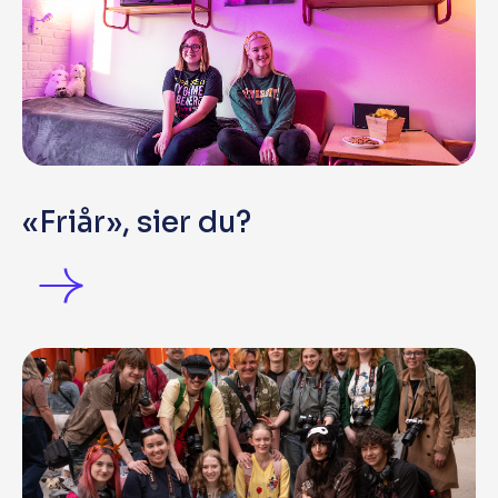
«Friår», sier du?