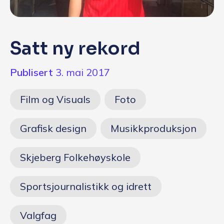
Q&A
Opptakskrav og priser
Satt ny rekord
English
Publisert
3. mai 2017
Søk i dag
Film og Visuals
Foto
Grafisk design
Musikkproduksjon
Skjeberg Folkehøyskole
Sportsjournalistikk og idrett
Valgfag