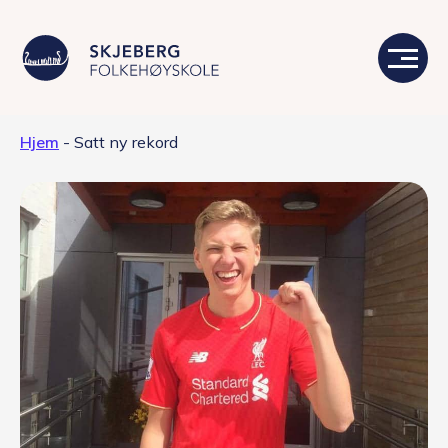
Hjem
-
Satt ny rekord
Våre linjer
Livet på skolen
Skolen
Kontakt
Valgfag
Siste nytt