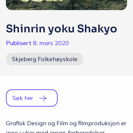
Q&A
Opptakskrav og priser
Shinrin yoku Shakyo
English
Publisert
8. mars 2020
Søk i dag
Skjeberg Folkehøyskole
Søk her
Grafisk Design og Film og filmproduksjon er
inne i uker med japan-forberedelser.