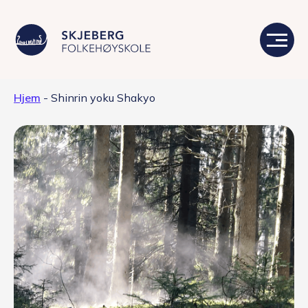
Hjem
-
Shinrin yoku Shakyo
Våre linjer
Livet på skolen
Skolen
Kontakt
Valgfag
Siste nytt