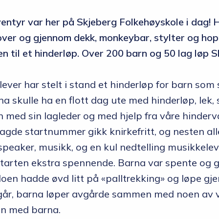
entyr var her på Skjeberg Folkehøyskole i dag! 
ver og gjennom dekk, monkeybar, stylter og hopp
n til et hinderløp. Over 200 barn og 50 lag løp S
ever har stelt i stand et hinderløp for barn som s
na skulle ha en flott dag ute med hinderløp, lek
med sin lagleder og med hjelp fra våre hinderva
gde startnummer gikk knirkefritt, og nesten all
speaker, musikk, og en kul nedtelling musikkele
starten ekstra spennende. Barna var spente og gl
Noen hadde øvd litt på «palltrekking» og løpe g
 går, barna løper avgårde sammen med noen av 
n med barna.