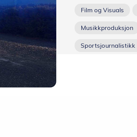
Skolen
Film og Visuals
Om skolen
Musikkproduksjon
Radio Skjeberg
Sportsjournalistikk 
Beliggenhet
Tidligere elever
Verdigrunnlag og reglement
Kurs og utleie
Information in English
Miljøfyrtårn
Personvern