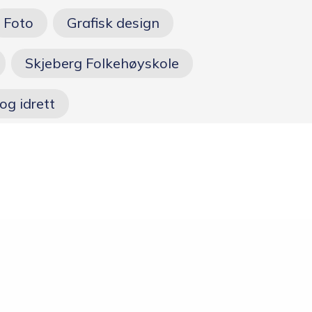
Opptakskrav og
Foto
Grafisk design
priser
Skjeberg Folkehøyskole
Ansatte
og idrett