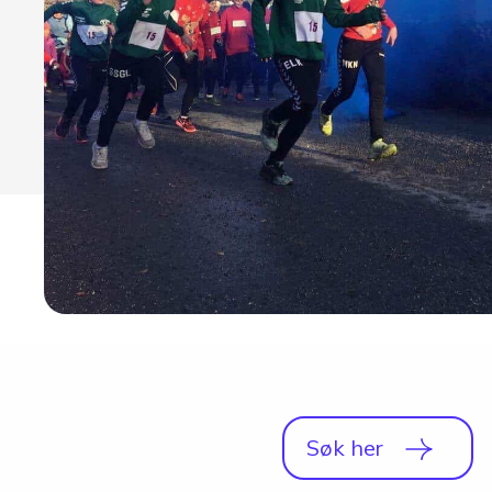
Studio
Radio, TV og Innholdsproduksjon
Sportsjournalistikk og idrett
Halvårskurs
Tilrettelagt linje
Foto og Japan
Søk her