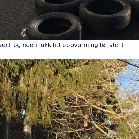
rt, og noen rakk litt oppvarming før start.