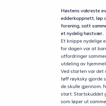
Høstens vakreste ev
edderkoppnett, løp o
forening, satt samme
et nydelig høstvær.
Et knippe nydelige el
for dagen var at bar
utfordringer sammen 
utdeling av hjemmela
Ved starten var det 
tøff røyksky gjorde 
de skulle gjennom. 
start. Startskuddet
som løper ut samme