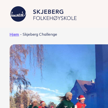
Hjem
-
Skjeberg Challenge
Våre linjer
Filmproduksjon – Japan
Foto – fashion og kunst
Grafisk design – Japansk kultur
Musikkproduksjon – Artist &