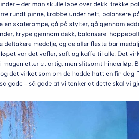
inder – der man skulle løpe over dekk, trekke pa
re rundt pinne, krabbe under nett, balansere på
e en skaterampe, gå på stylter, gå gjennom ed
inder, krype gjennom dekk, balansere, hoppeball
e deltakere medalje, og de aller fleste bar meda
rløpet var det vafler, saft og kaffe til alle. Det v
 i magen etter et artig, men slitsomt hinderløp.
 år, og det virket som om de hadde hatt en fin da
så gode – så gode at vi tenker at dette skal vi gjø