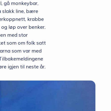
ll, gå monkeybar,
 slakk line, bære
derkoppnett, krabbe
 og løp over benker.
ljen med stor
irket som om folk satt
 Barna som var med
g. Tilbakemeldingene
re igjen til neste år.