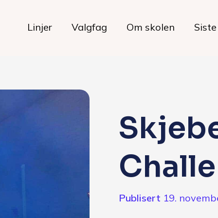
Linjer
Valgfag
Om skolen
Siste
Livet på skolen
Skjeb
Hverdagen
Chall
Maten hos oss
Her bor du
Publisert
19. novemb