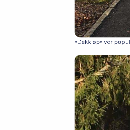
«Dekkløp» var populæ