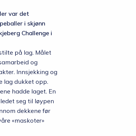
Her var det
eballer i skjønn
kjeberg Challenge i
tilte på lag. Målet
, samarbeid og
kter. Innsjekking og
e lag dukket opp.
vene hadde laget. En
edet seg til løypen
jennom dekkene før
våre «maskoter»