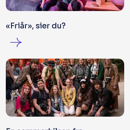
«Friår», sier du?