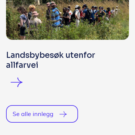
Landsbybesøk utenfor
allfarvei
Se alle innlegg