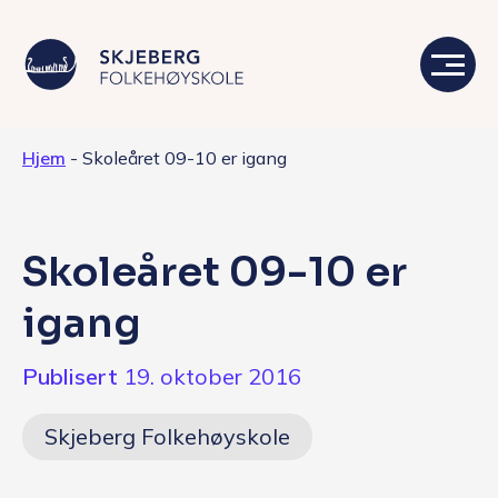
Hjem
-
Skoleåret 09-10 er igang
Våre linjer
Livet på skolen
Skoleåret 09-10 er
Skolen
igang
Kontakt
Publisert
19. oktober 2016
Valgfag
Skjeberg Folkehøyskole
Siste nytt