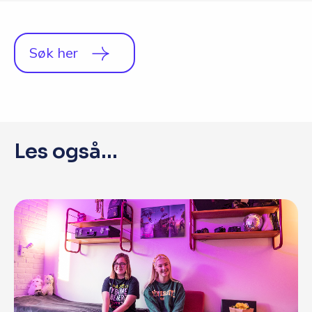
Q&A
Opptakskrav og priser
Søk her
English
Søk i dag
Les også...