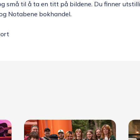
g små til å ta en titt på bildene. Du finner utstill
 og Notabene bokhandel.
port