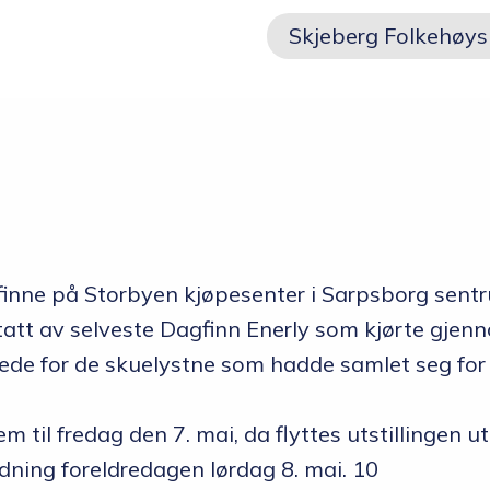
Skolen
Skjeberg Folkehøys
Om skolen
Radio Skjeberg
Beliggenhet
Tidligere elever
Verdigrunnlag og reglement
 å finne på Storbyen kjøpesenter i Sarpsborg sent
tatt av selveste Dagfinn Enerly som kjørte gjen
Kurs og utleie
l glede for de skuelystne som hadde samlet seg for
Information in English
Miljøfyrtårn
m til fredag den 7. mai, da flyttes utstillingen ut
dning foreldredagen lørdag 8. mai. 10
Personvern