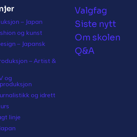
injer
Valgfag
uksjon – Japan
Siste nytt
ashion og kunst
Om skolen
design – Japansk
Q&A
oduksjon – Artist &
V og
sproduksjon
rnalistikk og idrett
urs
agt linje
Japan