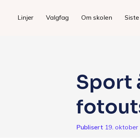
Linjer
Valgfag
Om skolen
Siste
Livet på skolen
Sport
Hverdagen
fotout
Maten hos oss
Her bor du
Publisert
19. oktober