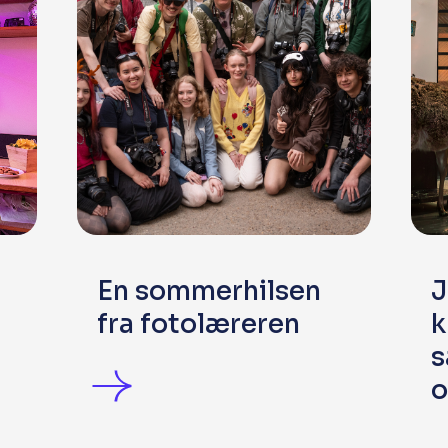
En sommerhilsen
J
fra fotolæreren
k
s
o