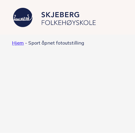
Hjem
-
Sport åpnet fotoutstilling
Våre linjer
Filmproduksjon – Japan
Foto – fashion og kunst
Grafisk design – Japansk kultur
Musikkproduksjon – Artist &