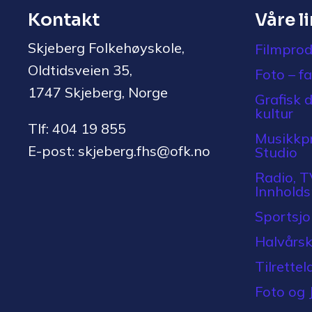
Kontakt
Våre l
Skjeberg Folkehøyskole,
Filmprod
Oldtidsveien 35,
Foto – f
1747 Skjeberg, Norge
Grafisk 
kultur
Tlf: 404 19 855
Musikkpr
E-post: skjeberg.fhs@ofk.no
Studio
Radio, T
Innhold
Sportsjou
Halvårsk
Tilrettel
Foto og 