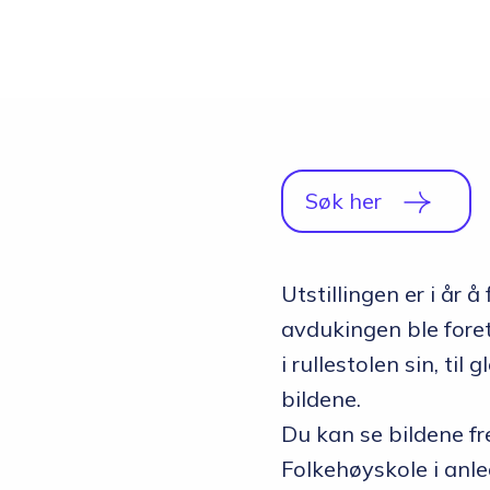
Studio
Radio, TV og Innholdsproduksjon
Sportsjournalistikk og idrett
Halvårskurs
Tilrettelagt linje
Søk her
Foto og Japan
Utstillingen er i år
avdukingen ble fore
i rullestolen sin, ti
bildene.
Du kan se bildene fre
Folkehøyskole i anle