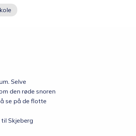
Opptakskrav og
kole
priser
Ansatte
rum. Selve
nom den røde snoren
 å se på de flotte
 til Skjeberg