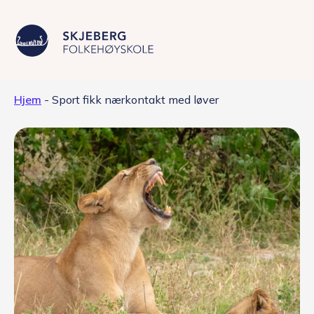
Hjem
-
Sport fikk nærkontakt med løver
Våre linjer
Livet på skolen
Skolen
Kontakt
Valgfag
Siste nytt