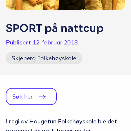
Q&A
Opptakskrav og priser
SPORT på nattcup
English
Publisert
12. februar 2018
Skjeberg Folkehøyskole
Søk her
I regi av Haugetun Folkehøyskole ble det
arrangert en natt-turnering for