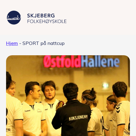
Hjem
-
SPORT på nattcup
Våre linjer
Livet på skolen
Skolen
Kontakt
Valgfag
Siste nytt