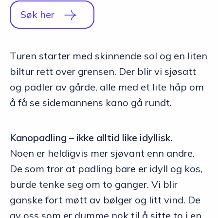
Q&A
Søk her
Opptakskrav og priser
Turen starter med skinnende sol og en liten
English
biltur rett over grensen. Der blir vi sjøsatt
og padler av gårde, alle med et lite håp om
Søk i dag
å få se sidemannens kano gå rundt.
Kanopadling – ikke alltid like idyllisk.
Noen er heldigvis mer sjøvant enn andre.
De som tror at padling bare er idyll og kos,
burde tenke seg om to ganger. Vi blir
ganske fort møtt av bølger og litt vind. De
av oss som er dumme nok til å sitte to i en