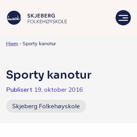
Hjem
-
Sporty kanotur
Våre linjer
Livet på skolen
Sporty kanotur
Skolen
Publisert
19. oktober 2016
Kontakt
Skjeberg Folkehøyskole
Valgfag
Siste nytt