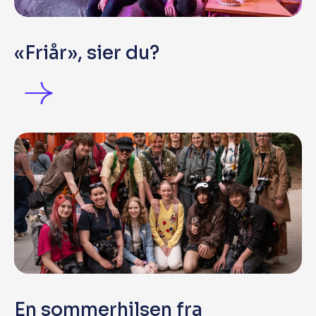
«Friår», sier du?
En sommerhilsen fra