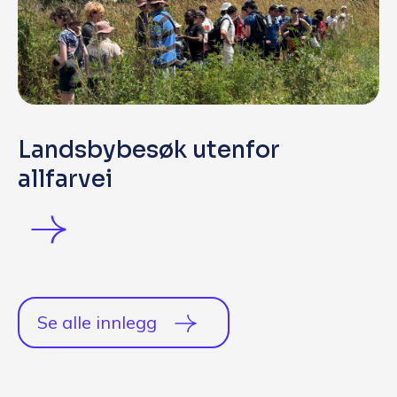
Landsbybesøk utenfor
allfarvei
Se alle innlegg